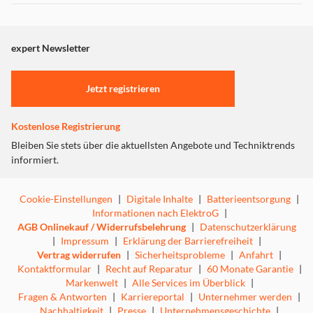
Dieser Inhalt wird aufgrund Ihrer Cookie Präferenzen nicht
angezeigt. Um diesen Inhalt anzuzeigen aktivieren Sie bitte
"Marketing".
expert Newsletter
Einstellungen anpassen
Jetzt registrieren
Kostenlose Registrierung
Bleiben Sie stets über die aktuellsten Angebote und Techniktrends
informiert.
Cookie-Einstellungen
|
Digitale Inhalte
|
Batterieentsorgung
|
Informationen nach ElektroG
|
AGB Onlinekauf / Widerrufsbelehrung
|
Datenschutzerklärung
|
Impressum
|
Erklärung der Barrierefreiheit
|
Vertrag widerrufen
|
Sicherheitsprobleme
|
Anfahrt
|
Kontaktformular
|
Recht auf Reparatur
|
60 Monate Garantie
|
Markenwelt
|
Alle Services im Überblick
|
Fragen & Antworten
|
Karriereportal
|
Unternehmer werden
|
Nachhaltigkeit
|
Presse
|
Unternehmensgeschichte
|