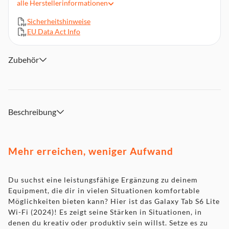
Sound
alle
Herstellerinformationen
Nahtlose Konnektivität und Integration in eine vorhandene
Sicherheitshinweise
Geräteumgebung
EU Data Act Info
26,31 cm / 10,4“ (volles Rechteck) TFT-Touchdisplay (2.000 x
1.200 Pixel (WUXGA+))
Zubehör
Exynos 1280 (S5E8825) Prozessor (2 x 2,4 GHz + 6 x 2,0
GHz)
64 GB Speicherkapazität, erweiterbar durch microSD-Card
(1000 GB)
4 GB Arbeitsspeicher
Beschreibung
8 Megapixel Kamera, 5 Megapixel Frontkamera
Nano-SIM
Mehr erreichen, weniger Aufwand
Du suchst eine leistungsfähige Ergänzung zu deinem
Equipment, die dir in vielen Situationen komfortable
Möglichkeiten bieten kann? Hier ist das Galaxy Tab S6 Lite
Wi-Fi (2024)! Es zeigt seine Stärken in Situationen, in
denen du kreativ oder produktiv sein willst. Setze es zu