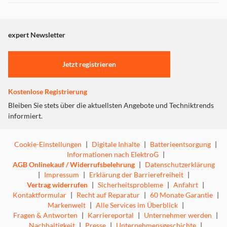
Dieser Inhalt wird aufgrund Ihrer Cookie Präferenzen nicht
angezeigt. Um diesen Inhalt anzuzeigen aktivieren Sie bitte
"Marketing".
expert Newsletter
Einstellungen anpassen
Jetzt registrieren
Kostenlose Registrierung
Bleiben Sie stets über die aktuellsten Angebote und Techniktrends
informiert.
Cookie-Einstellungen
|
Digitale Inhalte
|
Batterieentsorgung
|
Informationen nach ElektroG
|
AGB Onlinekauf / Widerrufsbelehrung
|
Datenschutzerklärung
|
Impressum
|
Erklärung der Barrierefreiheit
|
Vertrag widerrufen
|
Sicherheitsprobleme
|
Anfahrt
|
Kontaktformular
|
Recht auf Reparatur
|
60 Monate Garantie
|
Markenwelt
|
Alle Services im Überblick
|
Fragen & Antworten
|
Karriereportal
|
Unternehmer werden
|
Nachhaltigkeit
|
Presse
|
Unternehmensgeschichte
|