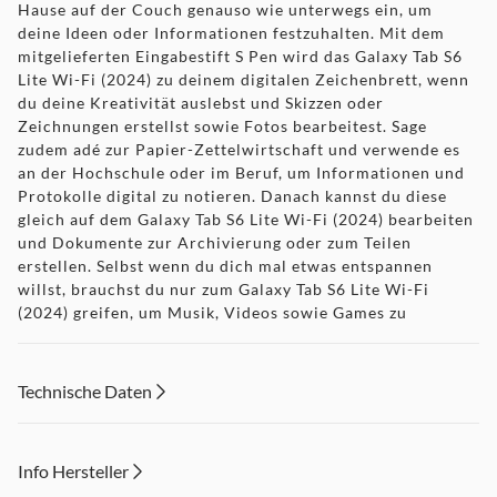
Hause auf der Couch genauso wie unterwegs ein, um
deine Ideen oder Informationen festzuhalten. Mit dem
mitgelieferten Eingabestift S Pen wird das Galaxy Tab S6
Lite Wi-Fi (2024) zu deinem digitalen Zeichenbrett, wenn
du deine Kreativität auslebst und Skizzen oder
Zeichnungen erstellst sowie Fotos bearbeitest. Sage
zudem adé zur Papier-Zettelwirtschaft und verwende es
an der Hochschule oder im Beruf, um Informationen und
Protokolle digital zu notieren. Danach kannst du diese
gleich auf dem Galaxy Tab S6 Lite Wi-Fi (2024) bearbeiten
und Dokumente zur Archivierung oder zum Teilen
erstellen. Selbst wenn du dich mal etwas entspannen
willst, brauchst du nur zum Galaxy Tab S6 Lite Wi-Fi
(2024) greifen, um Musik, Videos sowie Games zu
genießen oder im Internet zu Surfen und zu shoppen, mit
Freunden und Familie in Kontakt zu bleiben oder deine
Lieblings-Apps zu verwenden.
Technische Daten
Info Hersteller