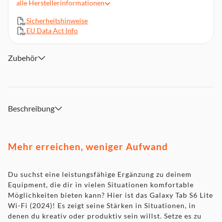
Sound
alle
Herstellerinformationen
Nahtlose Konnektivität und Integration in eine vorhandene
Sicherheitshinweise
Geräteumgebung
EU Data Act Info
26,31 cm / 10,4“ (volles Rechteck) TFT-Touchdisplay (2.000 x
1.200 Pixel (WUXGA+))
Zubehör
Exynos 1280 (S5E8825) Prozessor (2 x 2,4 GHz + 6 x 2,0
GHz)
64 GB Speicherkapazität, erweiterbar durch microSD-Card
(1000 GB)
4 GB Arbeitsspeicher
Beschreibung
8 Megapixel Kamera, 5 Megapixel Frontkamera
Mehr erreichen, weniger Aufwand
Du suchst eine leistungsfähige Ergänzung zu deinem
Equipment, die dir in vielen Situationen komfortable
Möglichkeiten bieten kann? Hier ist das Galaxy Tab S6 Lite
Wi-Fi (2024)! Es zeigt seine Stärken in Situationen, in
denen du kreativ oder produktiv sein willst. Setze es zu