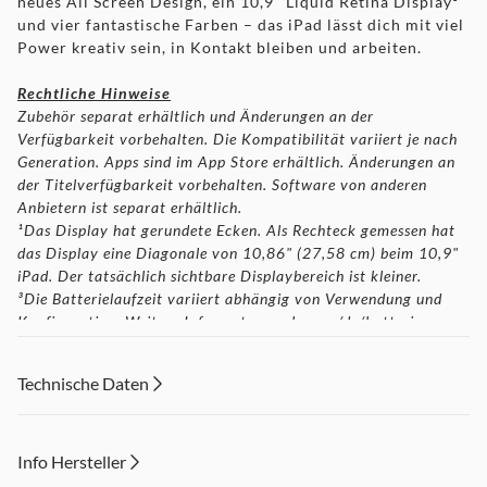
neues All Screen Design, ein 10,9" Liquid Retina Display¹
und vier fantastische Farben – das iPad lässt dich mit viel
Power kreativ sein, in Kontakt bleiben und arbeiten.
Rechtliche Hinweise
Zubehör separat erhältlich und Änderungen an der
Verfügbarkeit vorbehalten. Die Kompatibilität variiert je nach
Generation. Apps sind im App Store erhältlich. Änderungen an
der Titelverfügbarkeit vorbehalten. Software von anderen
Anbietern ist separat erhältlich.
¹Das Display hat gerundete Ecken. Als Rechteck gemessen hat
das Display eine Diagonale von 10,86" (27,58 cm) beim 10,9"
iPad. Der tatsächlich sichtbare Displaybereich ist kleiner.
³Die Batterielaufzeit variiert abhängig von Verwendung und
Konfiguration. Weitere Infos unter apple.com/de/batteries.
(4)USB C auf Apple Pencil Adapter für Kompatibilität mit dem
iPad (10. Generation) erforderlich. Änderungen an der
Technische Daten
Verfügbarkeit vorbehalten.
Info Hersteller