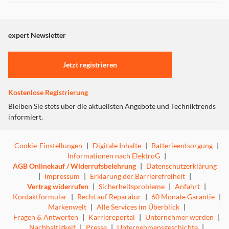
Dieser Inhalt wird aufgrund Ihrer Cookie Präferenzen nicht
angezeigt. Um diesen Inhalt anzuzeigen aktivieren Sie bitte
"Marketing".
expert Newsletter
Einstellungen anpassen
Jetzt registrieren
Kostenlose Registrierung
Bleiben Sie stets über die aktuellsten Angebote und Techniktrends
informiert.
Cookie-Einstellungen
|
Digitale Inhalte
|
Batterieentsorgung
|
Informationen nach ElektroG
|
AGB Onlinekauf / Widerrufsbelehrung
|
Datenschutzerklärung
|
Impressum
|
Erklärung der Barrierefreiheit
|
Vertrag widerrufen
|
Sicherheitsprobleme
|
Anfahrt
|
Kontaktformular
|
Recht auf Reparatur
|
60 Monate Garantie
|
Markenwelt
|
Alle Services im Überblick
|
Fragen & Antworten
|
Karriereportal
|
Unternehmer werden
|
Nachhaltigkeit
|
Presse
|
Unternehmensgeschichte
|