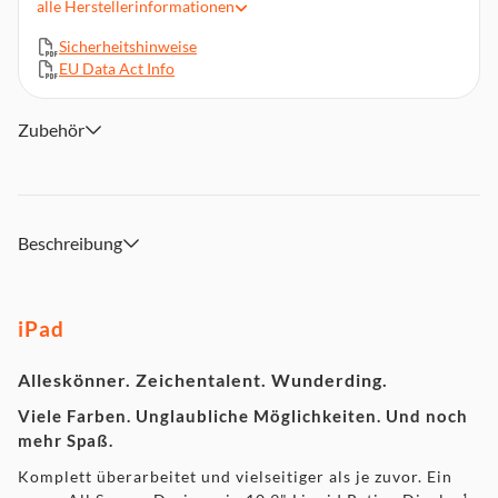
alle
Herstellerinformationen
Touch ID für sicheres Authentifizieren und Apple Pay
WLAN 6
Sicherheitshinweise
EU Data Act Info
USB C Anschluss zum Aufladen und für Zubehör
Mach mehr mit Batterie für den ganzen Tag³
Kompatibel mit Apple Pencil (1. Generation)(4) und Magic
Zubehör
Keyboard Folio
Mit iPadOS 16 kann dein iPad noch mehr – mit
leistungsstarken neuen Features für Produktivität und
Zusammenarbeit
Beschreibung
iPad
Alleskönner. Zeichentalent. Wunderding.
Viele Farben. Unglaubliche Möglichkeiten. Und noch
mehr Spaß.
Komplett überarbeitet und vielseitiger als je zuvor. Ein