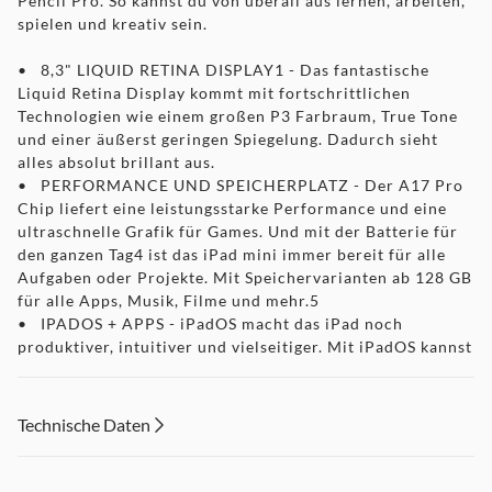
Pencil Pro. So kannst du von überall aus lernen, arbeiten,
spielen und kreativ sein.
• 8,3" LIQUID RETINA DISPLAY1 - Das fantastische
Liquid Retina Display kommt mit fortschrittlichen
Technologien wie einem großen P3 Farbraum, True Tone
und einer äußerst geringen Spiegelung. Dadurch sieht
alles absolut brillant aus.
• PERFORMANCE UND SPEICHERPLATZ - Der A17 Pro
Chip liefert eine leistungsstarke Performance und eine
ultraschnelle Grafik für Games. Und mit der Batterie für
den ganzen Tag4 ist das iPad mini immer bereit für alle
Aufgaben oder Projekte. Mit Speichervarianten ab 128 GB
für alle Apps, Musik, Filme und mehr.5
• IPADOS + APPS - iPadOS macht das iPad noch
produktiver, intuitiver und vielseitiger. Mit iPadOS kannst
du mehrere Apps gleichzeitig ausführen, den Apple Pencil
verwenden, um mit Kritzeln in jedes Textfeld zu
schreiben, und Fotos bearbeiten und teilen. Das iPad mini
Technische Daten
kommt mit wichtigen Apps wie Safari, Nachrichten und
Keynote. Und im App Store sind über eine Million mehr
Apps erhältlich.