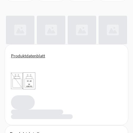
Produktdatenblatt
15 - 60
W
USB PD