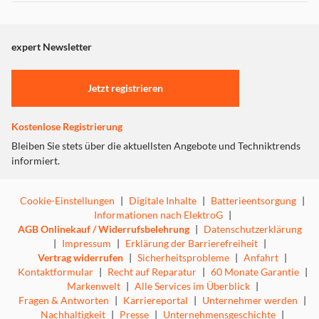
Dieser Inhalt wird aufgrund Ihrer Cookie Präferenzen nicht
angezeigt. Um diesen Inhalt anzuzeigen aktivieren Sie bitte
"Marketing".
expert Newsletter
Einstellungen anpassen
Jetzt registrieren
Kostenlose Registrierung
Bleiben Sie stets über die aktuellsten Angebote und Techniktrends
informiert.
Cookie-Einstellungen
|
Digitale Inhalte
|
Batterieentsorgung
|
Informationen nach ElektroG
|
AGB Onlinekauf / Widerrufsbelehrung
|
Datenschutzerklärung
|
Impressum
|
Erklärung der Barrierefreiheit
|
Vertrag widerrufen
|
Sicherheitsprobleme
|
Anfahrt
|
Kontaktformular
|
Recht auf Reparatur
|
60 Monate Garantie
|
Markenwelt
|
Alle Services im Überblick
|
Fragen & Antworten
|
Karriereportal
|
Unternehmer werden
|
Nachhaltigkeit
|
Presse
|
Unternehmensgeschichte
|