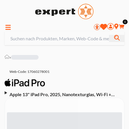
0
»
Web-Code: 17060278001
Apple 13" iPad Pro, 2025, Nanotexturglas, Wi-Fi +
Cellular, M5, 2 TB, Space Schwarz (ME8M4TY/A)