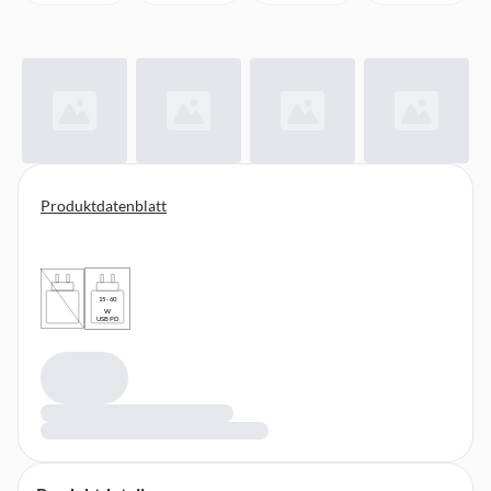
Produktdatenblatt
15 - 60
W
USB PD