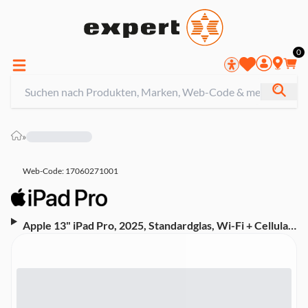
0
»
Web-Code: 17060271001
Apple 13" iPad Pro, 2025, Standardglas, Wi-Fi + Cellular,
M5, 512 GB, Silber (ME8C4TY/A)