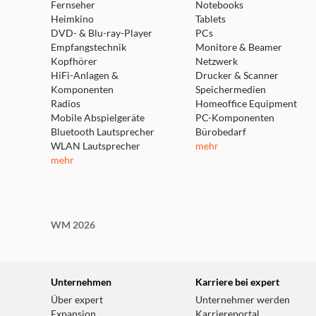
Softwareversion, Einstellungen und iPad Modell änd
Fernseher
Notebooks
Kapazität ist geringer.
Heimkino
Tablets
DVD- & Blu-ray-Player
(5)Apps sind im App Store erhältlich. Änderungen 
PCs
Empfangstechnik
Monitore & Beamer
(6)Änderungen an den Features vorbehalten. Einige
Kopfhörer
Netzwerk
(7)Das Display hat gerundete Ecken. Als Rechteck 
HiFi-Anlagen &
Drucker & Scanner
sichtbare Displaybereich ist kleiner.
Komponenten
Speichermedien
(8)Zubehör separat erhältlich und Änderungen an d
Radios
Homeoffice Equipment
Mobile Abspielgeräte
PC-Komponenten
Bluetooth Lautsprecher
Bürobedarf
WLAN Lautsprecher
mehr
mehr
WM 2026
Unternehmen
Karriere bei expert
Über expert
Unternehmer werden
Expansion
Karriereportal