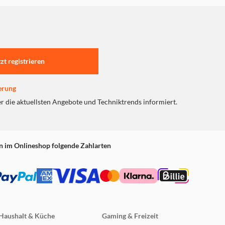
s, Dokumente und große
, melde dich bei Apps an
tzt registrieren
erung
er die aktuellsten Angebote und Techniktrends informiert.
n im Onlineshop folgende Zahlarten
achen verfügbar.
.com/de-de/121115.
indigkeit kann je nach
nbieter und auf
Haushalt & Küche
Gaming & Freizeit
abhängig von