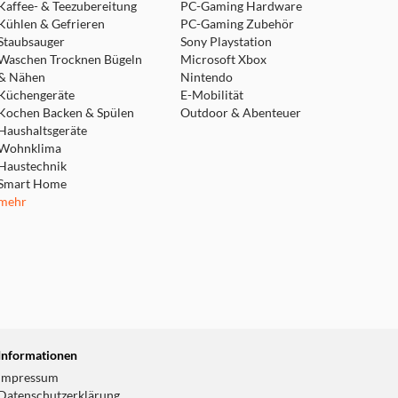
tsächlich formatierte
Kaffee- & Teezubereitung
PC-Gaming Hardware
Kühlen & Gefrieren
PC-Gaming Zubehör
Staubsauger
Sony Playstation
Waschen Trocknen Bügeln
Microsoft Xbox
n oder Sprachen verfügbar.
& Nähen
Nintendo
ro. Der tatsächlich
Küchengeräte
E-Mobilität
Kochen Backen & Spülen
Outdoor & Abenteuer
nach Generation.
Haushaltsgeräte
Wohnklima
Haustechnik
Smart Home
mehr
Informationen
Impressum
Datenschutzerklärung