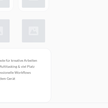
ste für kreative Arbeiten
ultitasking & viel Platz
essionelle Workflows
 dem Gerät
nce für kreative Apps
en, schreiben und tippen
nter Stage Frontkamera, 4
ng