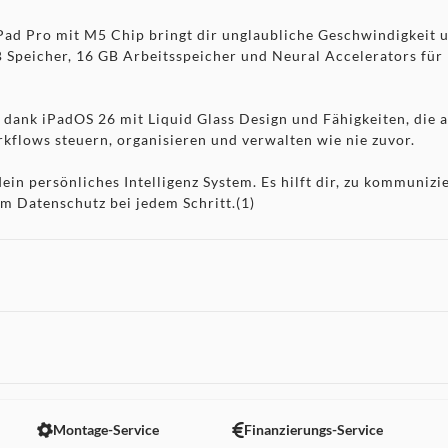
o mit M5 Chip bringt dir unglaubliche Geschwindigkeit un
TB Speicher, 16 GB Arbeitsspeicher und Neural Accelerators fü
ank iPadOS 26 mit Liquid Glass Design und Fähigkeiten, die a
orkflows steuern, organisieren und verwalten wie nie zuvor.
n persönliches Intelligenz System. Es hilft dir, zu kommunizi
m Datenschutz bei jedem Schritt.(1)
tlichste Display der Welt mit extremer Helligkeit, präzisem 
las für anspruchsvolle Lichtverhältnisse ist für die Konfigur
AD PRO – Der Apple Pencil Pro und der Apple Pencil (USB
 Notizen und Kreativität. Das Magic Keyboard sorgt für angene
 nicht angezeigt. Um diesen Inhalt anzuzeigen aktivieren Sie bitte
t eine 12MP Querformat Center Stage Frontkamera und ein
Montage-Service
Finanzierungs-Service
Studioqualität und ein 4 Lautsprecher-Audiosystem liefern satt