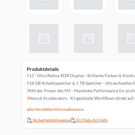
Produktdetails
11" Ultra Retina XDR Display - Brillante Farben & Kontra
16 GB Arbeitsspeicher & 1 TB Speicher - Ultraschnelles M
Mit der Power des M5 - Maximale Performance für prof
Neural Accelerators - KI-gestützte Workflows direkt auf
Pro-Apps in Höchstgeschwindigkeit - Perfekte Performa
alle
Herstellerinformationen
Apple Pencil & Magic Keyboard Support - Intuitiv zeichn
Sicherheitshinweise
EU Data Act Info
Fortschrittliche Kamera & Audio - 12 MP Weitwinkel, Ce
Lautsprecher
WLAN 7 - Superschnelle und sichere kabellose Verbindu