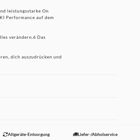
d leistungsstarke On
r KI Performance auf dem
lles verändern.6 Das
eren, dich auszudrücken und
Kontrast, ProMotion,
ationen mit 1 TB und 2 TB
 C) ermöglichen eine
hmes Tippen und hat ein
 "Marketing".
e 12 MP Weitwinkel-Kamera
Altgeräte-Entsorgung
Liefer-/Abholservice
es Audio.