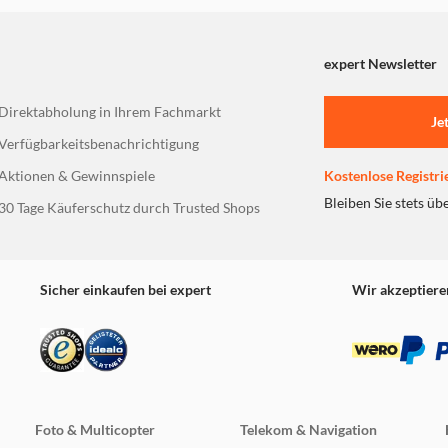
icht schnelle und sichere kabellose Verbindungen, um Foto
expert Newsletter
rre dein iPad Pro, authentifiziere Käufe auf sichere Weise
Direktabholung in Ihrem Fachmarkt
Je
Verfügbarkeitsbenachrichtigung
Aktionen & Gewinnspiele
Kostenlose Registri
Bleiben Sie stets üb
30 Tage Käuferschutz durch Trusted Shops
Sicher einkaufen bei expert
Wir akzeptiere
bar. Einige Features sind u. U. nicht in allen Regionen oder Spr
prachen und Systemanforderungen gibt es unter support.apple
in denen es unterstützt wird.
n Ländern und über ausgewählte Anbieter verfügbar. Die Geschw
ionen zur 5G Unterstützung gibt es beim jeweiligen Mobilfunka
Foto & Multicopter
Telekom & Navigation
hängt von vielen Faktoren ab. Die Speicherkapazität kann sich 