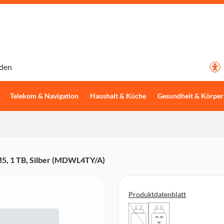
den
Telekom & Navigation
Haushalt & Küche
Gesundheit & Körper
 M5, 1 TB, Silber (MDWL4TY/A)
Produktdatenblatt
15 - 60
W