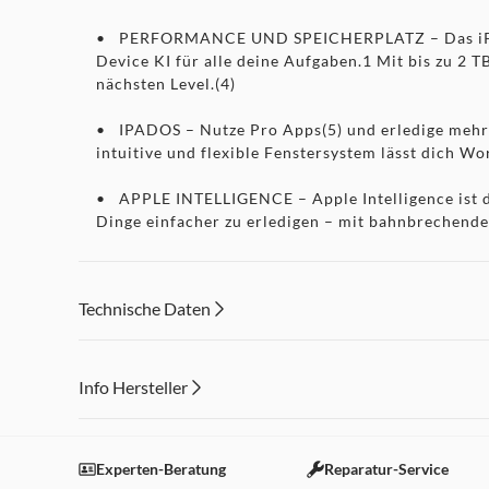
• PERFORMANCE UND SPEICHERPLATZ – Das iPad Pr
Device KI für alle deine Aufgaben.1 Mit bis zu 2 
nächsten Level.(4)
• IPADOS – Nutze Pro Apps(5) und erledige mehr d
intuitive und flexible Fenstersystem lässt dich W
• APPLE INTELLIGENCE – Apple Intelligence ist dei
Dinge einfacher zu erledigen – mit bahnbrechende
• 11" ULTRA RETINA XDR DISPLAY – Das fortschrit
großem P3 Farbraum und True Tone.(7) Nanotexturg
Technische Daten
erhältlich.
• APPLE PENCIL UND MAGIC KEYBOARD FÜR DAS IP
intuitive und präzise Steuerung für Zeichnungen,
Info Hersteller
Trackpad mit haptischem Feedback.(8)
Dieser Inhalt wird aufgrund Ihrer Cookie Präferenzen
• FORTSCHRITTLICHE KAMERAS – Das iPad Pro ha
Einstellungen anpassen
Experten-Beratung
Reparatur-Service
mit adaptivem True Tone Blitz. Vier Mikrofone in 