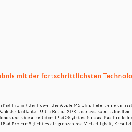
7090050537) separat erhältlich
ebnis mit der fortschrittlichsten Technolo
as iPad Pro mit der Power des Apple M5 Chip liefert eine unfa
 Dank des brillanten Ultra Retina XDR Displays, superschnell
loads und überarbeitetem iPadOS gibt es für das iPad Pro kei
Pad Pro ermöglicht es dir grenzenlose Vielseitigkeit, Kreativi