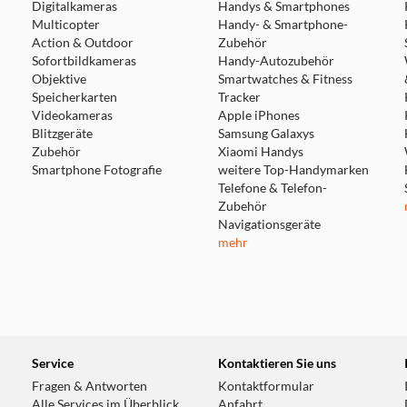
ern. 1 GB = 1 Milliarde Byte und 1 TB = 1 Billion Byte. Die ta
Digitalkameras
Handys & Smartphones
Multicopter
Handy- & Smartphone-
an der Titelverfügbarkeit vorbehalten.
Action & Outdoor
Zubehör
Sofortbildkameras
Handy-Autozubehör
 Features, Apps und Services sind u. U. nicht in allen Regione
Objektive
Smartwatches & Fitness
gemessen beträgt die Diagonale 13" (33,02 cm) beim 13" iPad P
Speicherkarten
Tracker
Videokameras
Apple iPhones
er Verfügbarkeit vorbehalten. Die Kompatibilität variiert je 
Blitzgeräte
Samsung Galaxys
Zubehör
Xiaomi Handys
Smartphone Fotografie
weitere Top-Handymarken
Telefone & Telefon-
Zubehör
Navigationsgeräte
mehr
Service
Kontaktieren Sie uns
Fragen & Antworten
Kontaktformular
Alle Services im Überblick
Anfahrt