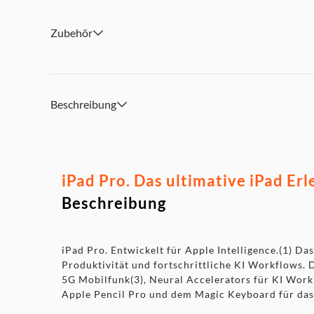
Face ID - Entsperren und Bezahlen nur mit einem Blick
Zubehör
Kein Netzteil enthalten – Passendes Netzteil (Art.-Nr. 1
Beschreibung
iPad Pro. Das ultimative iPad Erl
Beschreibung
iPad Pro. Entwickelt für Apple Intelligence.(1) D
Produktivität und fortschrittliche KI Workflows.
5G Mobilfunk(3), Neural Accelerators für KI Work
Apple Pencil Pro und dem Magic Keyboard für das i