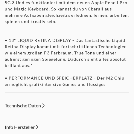
5G.3 Und es funktioniert mit dem neuen Apple Pencil Pro
und Magic Keyboard. So kannst du von überall aus
mehrere Aufgaben gleichzeitig erledigen, lernen, arbeiten,
spielen und kreativ sein.
• 13" LIQUID RETINA DISPLAY - Das fantastische Liquid
Retina Display kommt mit fortschrittlichen Technologien
wie einem großen P3 Farbraum, True Tone und einer
äußerst geringen Spiegelung. Dadurch sieht alles absolut
brillant aus.1
• PERFORMANCE UND SPEICHERPLATZ - Der M2 Chip
ermöglicht grafikintensive Games und flüssiges
Multitasking zwischen leistungsstarken Apps. Und mit der
Batterie für den ganzen Tag kannst du immer
weiterarbeiten und spielen, egal wo du gerade bist.4
Technische Daten
Wähle zwischen 1 TB und 2 TB Speicher, je nachdem, wie
viel Platz du für Apps, Musik, Filme und mehr brauchst.5
Info Hersteller
• IPADOS + APPS - iPadOS macht das iPad noch