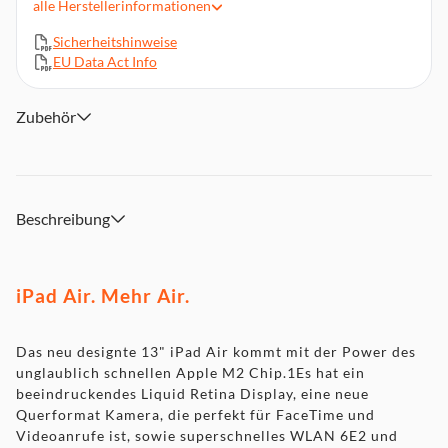
Superschnelle Grafik. Leistungs­starke KI Fähigkeiten
alle
Herstellerinformationen
Der neue Apple Pencil Pro. Neue Funktionen für Kreativität
Sicherheitshinweise
auf dem nächsten Level
EU Data Act Info
Mit iPadOS und großartigen Apps erledigst du alles intuitiv
und wie magisch
Zubehör
Beschreibung
iPad Air. Mehr Air.
Das neu designte 13" iPad Air kommt mit der Power des
unglaublich schnellen Apple M2 Chip.1Es hat ein
beeindruckendes Liquid Retina Display, eine neue
Querformat Kamera, die perfekt für FaceTime und
Videoanrufe ist, sowie superschnelles WLAN 6E2 und