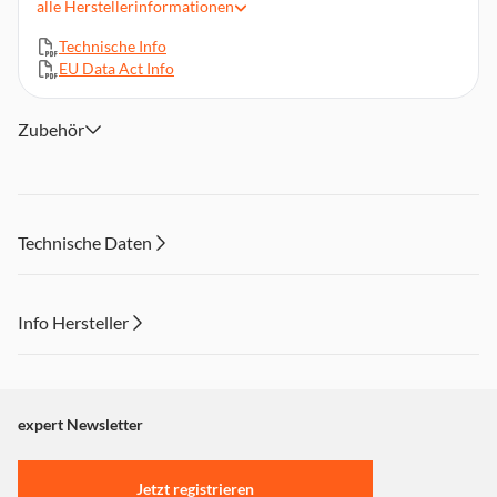
alle
Herstellerinformationen
WLAN (ac), Bluetooth 5.0
Technische Info
5.000-mAh-Akkukapazität
EU Data Act Info
Zubehör
Technische Daten
Info Hersteller
Dieser Inhalt wird aufgrund Ihrer Cookie Präferenzen nicht
angezeigt. Um diesen Inhalt anzuzeigen aktivieren Sie bitte
"Marketing".
expert Newsletter
Einstellungen anpassen
Jetzt registrieren