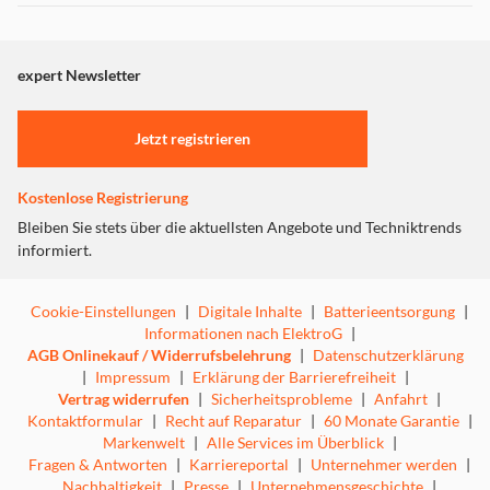
Dieser Inhalt wird aufgrund Ihrer Cookie Präferenzen nicht
angezeigt. Um diesen Inhalt anzuzeigen aktivieren Sie bitte
"Marketing".
expert Newsletter
Einstellungen anpassen
Jetzt registrieren
Kostenlose Registrierung
Bleiben Sie stets über die aktuellsten Angebote und Techniktrends
informiert.
Cookie-Einstellungen
|
Digitale Inhalte
|
Batterieentsorgung
|
Informationen nach ElektroG
|
AGB Onlinekauf / Widerrufsbelehrung
|
Datenschutzerklärung
|
Impressum
|
Erklärung der Barrierefreiheit
|
Vertrag widerrufen
|
Sicherheitsprobleme
|
Anfahrt
|
Kontaktformular
|
Recht auf Reparatur
|
60 Monate Garantie
|
Markenwelt
|
Alle Services im Überblick
|
Fragen & Antworten
|
Karriereportal
|
Unternehmer werden
|
Nachhaltigkeit
|
Presse
|
Unternehmensgeschichte
|