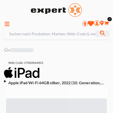
0
»
Web-Code: 17060064001
Apple iPad Wi-Fi 64GB silber, 2022 (10. Generation,
MPQ03FD/A)