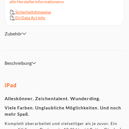
alle
Herstellerinformationen
Touch ID für sicheres Authentifizieren und Apple Pay
WLAN 6
Sicherheitshinweise
EU Data Act Info
USB C Anschluss zum Aufladen und für Zubehör
Mach mehr mit Batterie für den ganzen Tag³
Kompatibel mit Apple Pencil (1. Generation)(4) und Magic
Zubehör
Keyboard Folio
Mit iPadOS 16 kann dein iPad noch mehr – mit
leistungsstarken neuen Features für Produktivität und
Zusammenarbeit
Beschreibung
iPad
Alleskönner. Zeichentalent. Wunderding.
Viele Farben. Unglaubliche Möglichkeiten. Und noch
mehr Spaß.
Komplett überarbeitet und vielseitiger als je zuvor. Ein