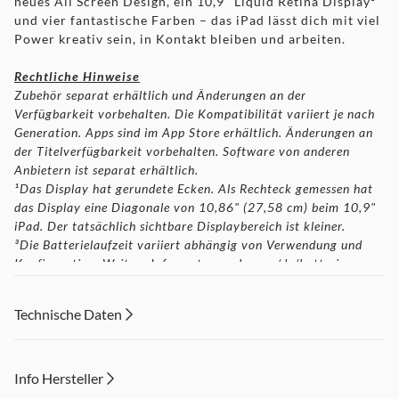
neues All Screen Design, ein 10,9" Liquid Retina Display¹
und vier fantastische Farben – das iPad lässt dich mit viel
Power kreativ sein, in Kontakt bleiben und arbeiten.
Rechtliche Hinweise
Zubehör separat erhältlich und Änderungen an der
Verfügbarkeit vorbehalten. Die Kompatibilität variiert je nach
Generation. Apps sind im App Store erhältlich. Änderungen an
der Titelverfügbarkeit vorbehalten. Software von anderen
Anbietern ist separat erhältlich.
¹Das Display hat gerundete Ecken. Als Rechteck gemessen hat
das Display eine Diagonale von 10,86" (27,58 cm) beim 10,9"
iPad. Der tatsächlich sichtbare Displaybereich ist kleiner.
³Die Batterielaufzeit variiert abhängig von Verwendung und
Konfiguration. Weitere Infos unter apple.com/de/batteries.
(4)USB C auf Apple Pencil Adapter für Kompatibilität mit dem
iPad (10. Generation) erforderlich. Änderungen an der
Technische Daten
Verfügbarkeit vorbehalten.
Info Hersteller