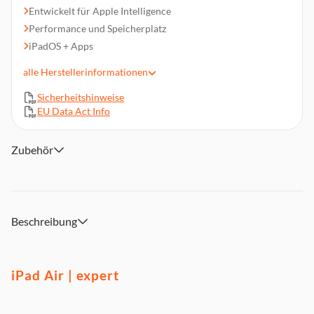
Entwickelt für Apple Intelligence
Performance und Speicherplatz
iPadOS + Apps
Fortschrittliche Kameras
alle
Herstellerinformationen
Schnelle WLAN Verbindung
Sicherheitshinweise
Mit Touch ID entsperren und bezahlen
EU Data Act Info
Zubehör
Beschreibung
iPad Air | expert