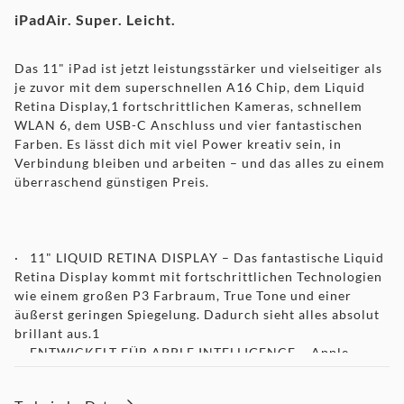
iPadAir. Super. Leicht.
Das 11" iPad ist jetzt leistungsstärker und vielseitiger als
je zuvor mit dem superschnellen A16 Chip, dem Liquid
Retina Display,1 fortschrittlichen Kameras, schnellem
WLAN 6, dem USB-C Anschluss und vier fantastischen
Farben. Es lässt dich mit viel Power kreativ sein, in
Verbindung bleiben und arbeiten – und das alles zu einem
überraschend günstigen Preis.
· 11" LIQUID RETINA DISPLAY – Das fantastische Liquid
Retina Display kommt mit fortschrittlichen Technologien
wie einem großen P3 Farbraum, True Tone und einer
äußerst geringen Spiegelung. Dadurch sieht alles absolut
brillant aus.1
·
ENTWICKELT FÜR APPLE INTELLIGENCE – Apple
Intelligence ist dein persönliches Intelligenz System und
hilft dir, etwas zu schreiben, dich auszudrücken und