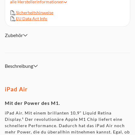
alle
Herstellerinformationen
Bis zu 256 GB Speicher
Stereo-Lautsprecher im Querformat
Sicherheitshinweise
EU Data Act Info
Touch ID für sicheres Authentifizieren und Apple Pay
Batterie für den ganzen Tag (4)
WLAN 6 und 5G Mobilfunkdaten²
Zubehör
USB-C Anschluss zum Aufladen und für Zubehör
Beschreibung
iPad Air
Mit der Power des M1.
iPad Air. Mit einem brillanten 10,9" Liquid Retina
Display.¹ Der revolutionäre Apple M1 Chip liefert eine
schnellere Performance. Dadurch hat das iPad Air noch
mehr Power, die du überallhin mitnehmen kannst. Egal, ob