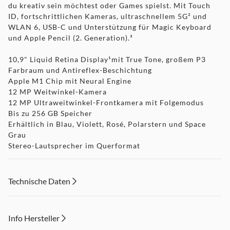
du kreativ sein möchtest oder Games spielst. Mit Touch
ID, fortschrittlichen Kameras, ultraschnellem 5G² und
WLAN 6, USB-C und Unterstützung für Magic Keyboard
und Apple Pencil (2. Generation).³
10,9" Liquid Retina Display¹mit True Tone, großem P3
Farbraum und Antireflex-Beschichtung
Apple M1 Chip mit Neural Engine
12 MP Weitwinkel-Kamera
12 MP Ultraweitwinkel-Frontkamera mit Folgemodus
Bis zu 256 GB Speicher
Erhältlich in Blau, Violett, Rosé, Polarstern und Space
Grau
Stereo-Lautsprecher im Querformat
Touch ID für sicheres Authentifizieren und Apple Pay
Batterie für den ganzen Tag(4)
WLAN 6 und 5G Mobilfunkdaten²
Technische Daten
USB-C Anschluss zum Aufladen und für Zubehör
Kompatibel mit dem Magic Keyboard, dem Smart
Keyboard Folio und dem Apple Pencil (2. Generation)³
Info Hersteller
iPadOS 15 ist beeindruckend leistungsstark, einfach zu