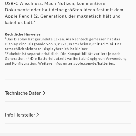
USB-C Anschluss. Mach Notizen, kommentiere
Dokumente oder halt deine größten Ideen fest mit dem
Apple Pencil (2. Generation), der magnetisch hält und
kabellos lädt.³
Rechtliche Hinweise
¹Das Display hat gerundete Ecken. Als Rechteck gemessen hat das
Display eine Diagonale von 8,3" (21,08 cm) beim 8,3" iPad mini. Der
tatsächlich sichtbare Displaybereich ist kleiner.
³Zubehör ist separat erhältlich. Die Kompatibilität variiert je nach
Generation. (4)Die Batterielaufzeit variiert abhängig von Verwendung
und Konfiguration. Weitere Infos unter apple.com/de/batteries.
Technische Daten
Info Hersteller
Dieser Inhalt wird aufgrund Ihrer Cookie Präferenzen nicht
angezeigt. Um diesen Inhalt anzuzeigen aktivieren Sie bitte