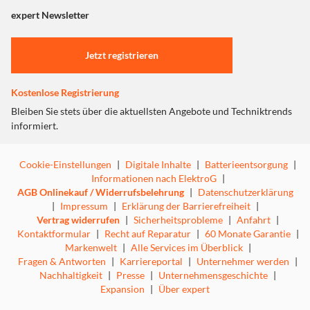
"Marketing".
expert Newsletter
Einstellungen anpassen
Jetzt registrieren
Kostenlose Registrierung
Bleiben Sie stets über die aktuellsten Angebote und Techniktrends
informiert.
Cookie-Einstellungen
|
Digitale Inhalte
|
Batterieentsorgung
|
Informationen nach ElektroG
|
AGB Onlinekauf / Widerrufsbelehrung
|
Datenschutzerklärung
|
Impressum
|
Erklärung der Barrierefreiheit
|
Vertrag widerrufen
|
Sicherheitsprobleme
|
Anfahrt
|
Kontaktformular
|
Recht auf Reparatur
|
60 Monate Garantie
|
Markenwelt
|
Alle Services im Überblick
|
Fragen & Antworten
|
Karriereportal
|
Unternehmer werden
|
Nachhaltigkeit
|
Presse
|
Unternehmensgeschichte
|
Expansion
|
Über expert