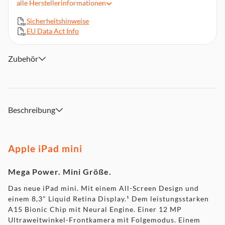
alle
Herstellerinformationen
Frontkamera mit Folgemodus
Stereo-Lautsprecher im Querformat
Sicherheitshinweise
In Verbindung bleiben mit ultraschnellem WLAN 6
EU Data Act Info
Bis zu 10 Std. Batterielaufzeit (4), kompatibel mit Apple
Pencil (2. Generation)³
Zubehör
USB-C Anschluss zum Aufladen und für Zubehör
iPadOS 15 ist beeindruckend leistungsstark, einfach zu
bedienen und wurde entwickelt für die Vielseitigkeit des
iPad
Beschreibung
Apple iPad mini
Mega Power. Mini Größe.
Das neue iPad mini. Mit einem All-Screen Design und
einem 8,3" Liquid Retina Display.¹ Dem leistungsstarken
A15 Bionic Chip mit Neural Engine. Einer 12 MP
Ultraweitwinkel-Frontkamera mit Folgemodus. Einem