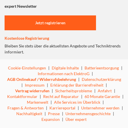
"Marketing".
expert Newsletter
Einstellungen anpassen
Jetzt registrieren
Kostenlose Registrierung
Bleiben Sie stets über die aktuellsten Angebote und Techniktrends
informiert.
Cookie-Einstellungen
|
Digitale Inhalte
|
Batterieentsorgung
|
Informationen nach ElektroG
|
AGB Onlinekauf / Widerrufsbelehrung
|
Datenschutzerklärung
|
Impressum
|
Erklärung der Barrierefreiheit
|
Vertrag widerrufen
|
Sicherheitsprobleme
|
Anfahrt
|
Kontaktformular
|
Recht auf Reparatur
|
60 Monate Garantie
|
Markenwelt
|
Alle Services im Überblick
|
Fragen & Antworten
|
Karriereportal
|
Unternehmer werden
|
Nachhaltigkeit
|
Presse
|
Unternehmensgeschichte
|
Expansion
|
Über expert