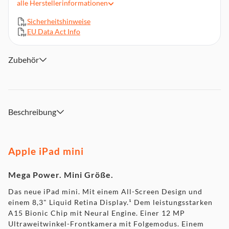
alle
Herstellerinformationen
Frontkamera mit Folgemodus
Stereo-Lautsprecher im Querformat
Sicherheitshinweise
In Verbindung bleiben mit ultraschnellem WLAN 6
EU Data Act Info
Bis zu 10 Std. Batterielaufzeit (4), kompatibel mit Apple
Pencil (2. Generation)³
Zubehör
USB-C Anschluss zum Aufladen und für Zubehör
iPadOS 15 ist beeindruckend leistungsstark, einfach zu
bedienen und wurde entwickelt für die Vielseitigkeit des
iPad
Beschreibung
Apple iPad mini
Mega Power. Mini Größe.
Das neue iPad mini. Mit einem All-Screen Design und
einem 8,3" Liquid Retina Display.¹ Dem leistungsstarken
A15 Bionic Chip mit Neural Engine. Einer 12 MP
Ultraweitwinkel-Frontkamera mit Folgemodus. Einem