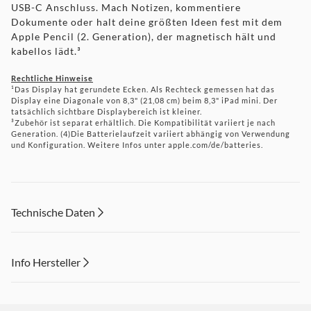
USB-C Anschluss. Mach Notizen, kommentiere
Dokumente oder halt deine größten Ideen fest mit dem
Apple Pencil (2. Generation), der magnetisch hält und
kabellos lädt.³
Rechtliche Hinweise
¹Das Display hat gerundete Ecken. Als Rechteck gemessen hat das
Display eine Diagonale von 8,3" (21,08 cm) beim 8,3" iPad mini. Der
tatsächlich sichtbare Displaybereich ist kleiner.
³Zubehör ist separat erhältlich. Die Kompatibilität variiert je nach
Generation. (4)Die Batterielaufzeit variiert abhängig von Verwendung
und Konfiguration. Weitere Infos unter apple.com/de/batteries.
Technische Daten
Info Hersteller
Dieser Inhalt wird aufgrund Ihrer Cookie Präferenzen nicht
angezeigt. Um diesen Inhalt anzuzeigen aktivieren Sie bitte