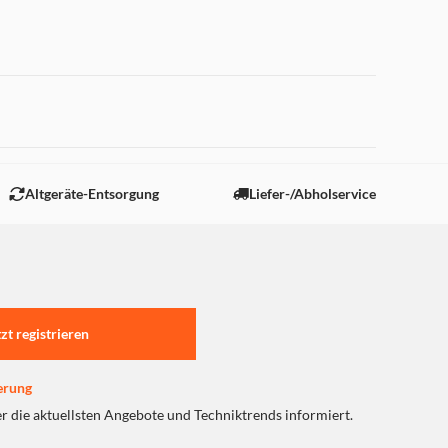
 "Marketing".
Altgeräte-Entsorgung
Liefer-/Abholservice
tzt registrieren
erung
er die aktuellsten Angebote und Techniktrends informiert.