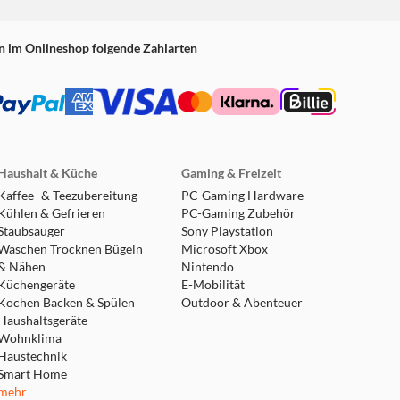
n im Onlineshop folgende Zahlarten
Haushalt & Küche
Gaming & Freizeit
Kaffee- & Teezubereitung
PC-Gaming Hardware
Kühlen & Gefrieren
PC-Gaming Zubehör
Staubsauger
Sony Playstation
Waschen Trocknen Bügeln
Microsoft Xbox
& Nähen
Nintendo
Küchengeräte
E-Mobilität
Kochen Backen & Spülen
Outdoor & Abenteuer
Haushaltsgeräte
Wohnklima
Haustechnik
Smart Home
mehr