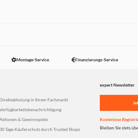
 nicht angezeigt. Um diesen Inhalt anzuzeigen aktivieren Sie bitte
Montage-Service
Finanzierungs-Service
expert Newsletter
Direktabholung in Ihrem Fachmarkt
Je
Verfügbarkeitsbenachrichtigung
Aktionen & Gewinnspiele
Kostenlose Registri
Bleiben Sie stets üb
30 Tage Käuferschutz durch Trusted Shops