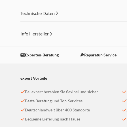
Technische Daten
Info Hersteller
Dieser Inhalt wird aufgrund Ihrer Cookie Präferenzen
Einstellungen anpassen
Experten-Beratung
Reparatur-Service
expert Vorteile
Bei expert bezahlen Sie flexibel und sicher
Beste Beratung und Top-Services
Deutschlandweit über 400 Standorte
Bequeme Lieferung nach Hause