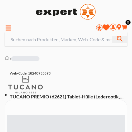
0
»
Web-Code: 18240935893
TUCANO PREMIO (62621) Tablet-Hülle (Lederoptik,
fach zur Aufbewahrung des Apple Pencil, für Tasche für
iPad Pro 11" 2nd & 3rd gen.)