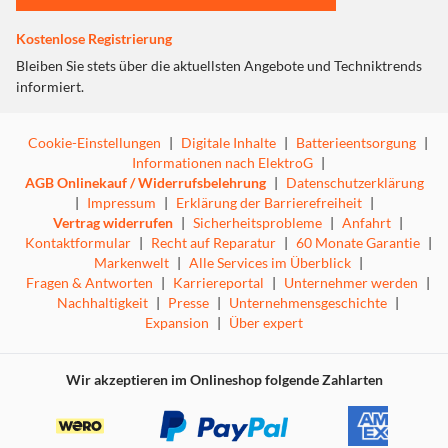
Fach zur Aufbewahrung des Apple Pencil, ein externes
Gehäuse für dessen Aufladung und ein Loch für die
Kostenlose Registrierung
Kamera auf der Rückseite. Für die Herstellung dieses
Bleiben Sie stets über die aktuellsten Angebote und Techniktrends
Koffers wurden ca. 3 x 500ml-Flaschen aus der Umwelt
informiert.
entnommen.
Cookie-Einstellungen
|
Digitale Inhalte
|
Batterieentsorgung
|
Informationen nach ElektroG
|
AGB Onlinekauf / Widerrufsbelehrung
|
Datenschutzerklärung
|
Impressum
|
Erklärung der Barrierefreiheit
|
Vertrag widerrufen
|
Sicherheitsprobleme
|
Anfahrt
|
Kontaktformular
|
Recht auf Reparatur
|
60 Monate Garantie
|
Markenwelt
|
Alle Services im Überblick
|
Fragen & Antworten
|
Karriereportal
|
Unternehmer werden
|
Nachhaltigkeit
|
Presse
|
Unternehmensgeschichte
|
Expansion
|
Über expert
Wir akzeptieren im Onlineshop folgende Zahlarten