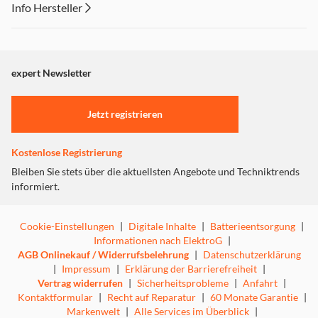
Info Hersteller
Dieser Inhalt wird aufgrund Ihrer Cookie Präferenzen nicht
angezeigt. Um diesen Inhalt anzuzeigen aktivieren Sie bitte
"Marketing".
expert Newsletter
Einstellungen anpassen
Jetzt registrieren
Kostenlose Registrierung
Bleiben Sie stets über die aktuellsten Angebote und Techniktrends
informiert.
Cookie-Einstellungen
|
Digitale Inhalte
|
Batterieentsorgung
|
Informationen nach ElektroG
|
AGB Onlinekauf / Widerrufsbelehrung
|
Datenschutzerklärung
|
Impressum
|
Erklärung der Barrierefreiheit
|
Vertrag widerrufen
|
Sicherheitsprobleme
|
Anfahrt
|
Kontaktformular
|
Recht auf Reparatur
|
60 Monate Garantie
|
Markenwelt
|
Alle Services im Überblick
|