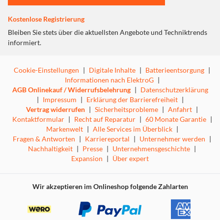
Prozent aus recyceltem Polyester.
Hochwertig und nachhaltig
Kostenlose Registrierung
Bleiben Sie stets über die aktuellsten Angebote und Techniktrends
Die Linie „Terra“ steht für nachhaltige Produkte in hoher
informiert.
Qualität – gut für Sie und gut für die Umwelt.
Gepolstertes Hauptfach
Cookie-Einstellungen
|
Digitale Inhalte
|
Batterieentsorgung
|
Gepolstertes Hauptfach für zuverlässigen Schutz beim
Informationen nach ElektroG
|
Transport.
AGB Onlinekauf / Widerrufsbelehrung
|
Datenschutzerklärung
Geräumige Vordertasche
|
Impressum
|
Erklärung der Barrierefreiheit
|
Vertrag widerrufen
|
Sicherheitsprobleme
|
Anfahrt
|
Kontaktformular
|
Recht auf Reparatur
|
60 Monate Garantie
|
Geräumige Vordertasche für weiteres Zubehör oder
Markenwelt
|
Alle Services im Überblick
|
persönliche Dinge.
Fragen & Antworten
|
Karriereportal
|
Unternehmer werden
|
Weiches Innenfutter
Nachhaltigkeit
|
Presse
|
Unternehmensgeschichte
|
Expansion
|
Über expert
Weiches Innenfutter zum Schutz der empfindlichen
Gehäuseoberfläche.
Wasserabweisend
Wir akzeptieren im Onlineshop folgende Zahlarten
Wasserabweisendes Material zum Schutz vor Feuchtigkeit,
Schmutz und Kratzern.