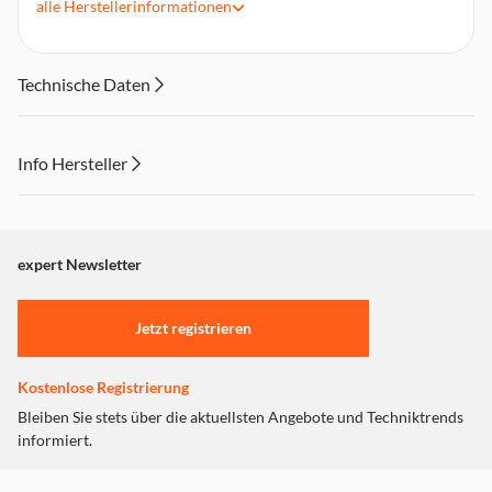
alle
Herstellerinformationen
Farbe Schwarz; Maße: ca. 19,5 x 2,7 x 28,5 cm
Technische Daten
Info Hersteller
Dieser Inhalt wird aufgrund Ihrer Cookie Präferenzen nicht
angezeigt. Um diesen Inhalt anzuzeigen aktivieren Sie bitte
"Marketing".
expert Newsletter
Einstellungen anpassen
Jetzt registrieren
Kostenlose Registrierung
Bleiben Sie stets über die aktuellsten Angebote und Techniktrends
informiert.