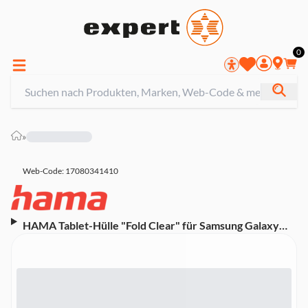
0
»
Web-Code: 17080341410
HAMA Tablet-Hülle "Fold Clear" für Samsung Galaxy
Tab S11 11", Schwarz (00231026)