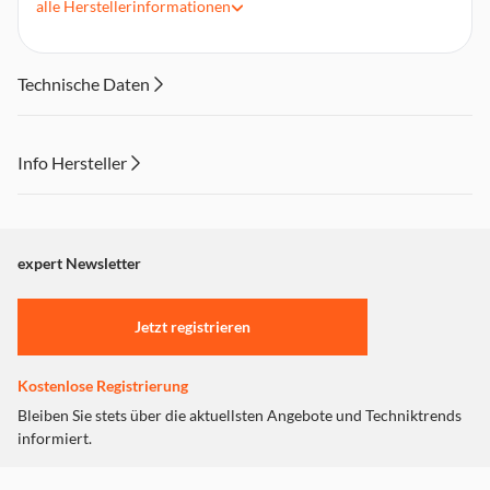
alle
Herstellerinformationen
Rückenschale aus flexiblem TPU
Kameraaussparung vorhanden
Vorderklappe wird zum Standfuß
Technische Daten
Geeignet zum Schreiben und Lesen
Info Hersteller
Dieser Inhalt wird aufgrund Ihrer Cookie Präferenzen nicht
angezeigt. Um diesen Inhalt anzuzeigen aktivieren Sie bitte
"Marketing".
expert Newsletter
Einstellungen anpassen
Jetzt registrieren
Kostenlose Registrierung
Bleiben Sie stets über die aktuellsten Angebote und Techniktrends
informiert.