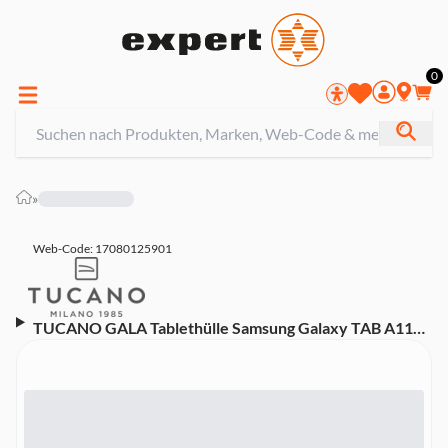
0
»
Web-Code: 17080125901
TUCANO GALA Tablethülle Samsung Galaxy TAB A11+
(2025), A9+, schwarz