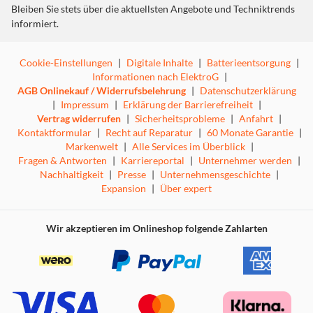
Paket zu bieten. Die Innenseite der Hülle ist mit
Bleiben Sie stets über die aktuellsten Angebote und Techniktrends
Veloursstoff gefüttert, damit der Bildschirm Ihres Geräts
informiert.
frei von Kratzern bleibt.
Cookie-Einstellungen
|
Digitale Inhalte
|
Batterieentsorgung
|
Informationen nach ElektroG
|
Automatische Aufwach-/Ruhefunktion
AGB Onlinekauf / Widerrufsbelehrung
|
Datenschutzerklärung
|
Impressum
|
Erklärung der Barrierefreiheit
|
Vertrag widerrufen
|
Sicherheitsprobleme
|
Anfahrt
|
Dank der automatischen Aufwach-/Ruhefunktion schaltet
Kontaktformular
|
Recht auf Reparatur
|
60 Monate Garantie
|
sich Ihr Tablet automatisch ein, wenn Sie die Hülle öffnen,
Markenwelt
|
Alle Services im Überblick
|
und schaltet sich aus, wenn Sie sie wieder schließen.
Fragen & Antworten
|
Karriereportal
|
Unternehmer werden
|
Nachhaltigkeit
|
Presse
|
Unternehmensgeschichte
|
Dieses Produkt ist geeignet für Modellnummer: SM-T870,
Expansion
|
Über expert
SM-T875, SM-X700, SM-X706, SM-X706B, SM-X706N, SM-
X706U
Wir akzeptieren im Onlineshop folgende Zahlarten