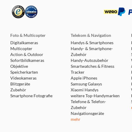
Foto & Multicopter
Telekom & Navigation
Digitalkameras
Handys & Smartphones
Multicopter
Handy- & Smartphone-
Action & Outdoor
Zubehör
Sofortbildkameras
Handy-Autozubehör
Objektive
Smartwatches & Fitness
Speicherkarten
Tracker
Videokameras
Apple iPhones
Blitzgeräte
Samsung Galaxys
Zubehör
Xiaomi Handys
Smartphone Fotografie
weitere Top-Handymarken
Telefone & Telefon-
Zubehör
Navigationsgeräte
mehr