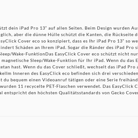
zt dein iPad Pro 13“ auf allen Seiten. Beim Design wurden Aus
nglich, aber die dünne Hülle schützt die Kanten, die Rückseite
asyClick Cover eco so konzipiert, dass es Ihr iPad Pro 13“ so 
hindert Schäden an Ihrem iPad. Sogar die Ränder des iPad Pro 
 Sleep/Wake-FunktionDas EasyClick Cover eco schützt nicht nu
e magnetische Sleep/Wake-Funktion für Ihr iPad. Wenn du das E
getan hast. Wenn du das Cover schließt, wechselt das iPad Pro
nkelIm Inneren des EasyClick eco befinden sich drei verschiede
st du bequem einen Videoanruf tätigen oder eine Serie freihänd
 wurden 11 recycelte PET-Flaschen verwendet. Das EasyClick Co
ial entspricht den höchsten Qualitätsstandards von Gecko Cover