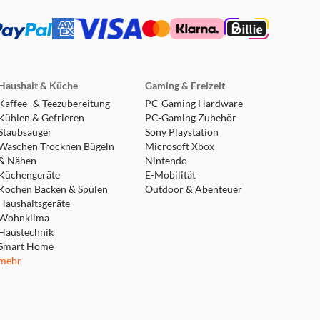
Haushalt & Küche
Gaming & Freizeit
Kaffee- & Teezubereitung
PC-Gaming Hardware
Kühlen & Gefrieren
PC-Gaming Zubehör
Staubsauger
Sony Playstation
Waschen Trocknen Bügeln
Microsoft Xbox
& Nähen
Nintendo
Küchengeräte
E-Mobilität
Kochen Backen & Spülen
Outdoor & Abenteuer
Haushaltsgeräte
Wohnklima
Haustechnik
Smart Home
mehr