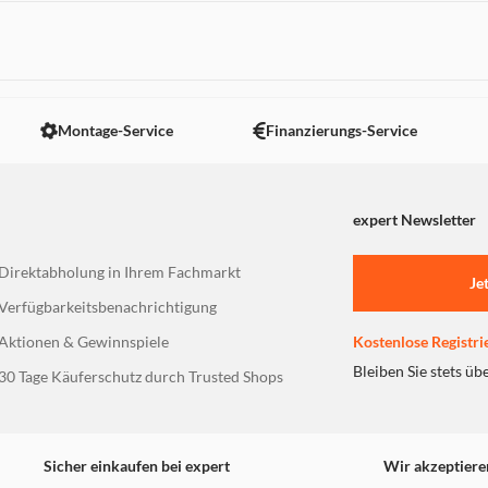
 nicht angezeigt. Um diesen Inhalt anzuzeigen aktivieren Sie bitte
Montage-Service
Finanzierungs-Service
expert Newsletter
Direktabholung in Ihrem Fachmarkt
Je
Verfügbarkeitsbenachrichtigung
Aktionen & Gewinnspiele
Kostenlose Registri
Bleiben Sie stets üb
30 Tage Käuferschutz durch Trusted Shops
Sicher einkaufen bei expert
Wir akzeptiere