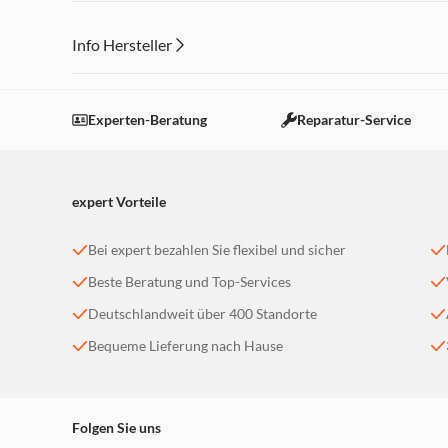
Info Hersteller
Dieser Inhalt wird aufgrund Ihrer Cookie Präferenzen
Einstellungen anpassen
Experten-Beratung
Reparatur-Service
expert Vorteile
Bei expert bezahlen Sie flexibel und sicher
Beste Beratung und Top-Services
Deutschlandweit über 400 Standorte
Bequeme Lieferung nach Hause
Folgen Sie uns