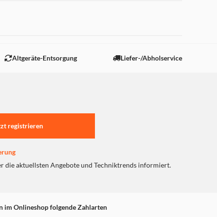
 "Marketing".
Altgeräte-Entsorgung
Liefer-/Abholservice
tzt registrieren
erung
er die aktuellsten Angebote und Techniktrends informiert.
n im Onlineshop folgende Zahlarten