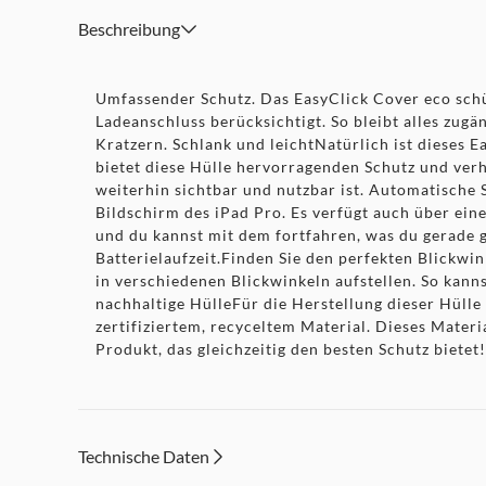
Beschreibung
Umfassender Schutz. Das EasyClick Cover eco schüt
Ladeanschluss berücksichtigt. So bleibt alles zugä
Kratzern. Schlank und leichtNatürlich ist dieses E
bietet diese Hülle hervorragenden Schutz und ver
weiterhin sichtbar und nutzbar ist. Automatische
Bildschirm des iPad Pro. Es verfügt auch über ein
und du kannst mit dem fortfahren, was du gerade 
Batterielaufzeit.Finden Sie den perfekten Blickwi
in verschiedenen Blickwinkeln aufstellen. So kann
nachhaltige HülleFür die Herstellung dieser Hülle
zertifiziertem, recyceltem Material. Dieses Mater
Produkt, das gleichzeitig den besten Schutz bietet!
Technische Daten