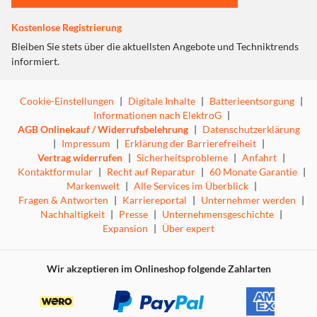
Qualitätsstandards von Gecko Covers, sieht toll aus und
bietet den besten Schutz für Ihr iPad Pro 11“!
Kostenlose Registrierung
Bleiben Sie stets über die aktuellsten Angebote und Techniktrends
informiert.
Cookie-Einstellungen
|
Digitale Inhalte
|
Batterieentsorgung
|
Informationen nach ElektroG
|
AGB Onlinekauf / Widerrufsbelehrung
|
Datenschutzerklärung
|
Impressum
|
Erklärung der Barrierefreiheit
|
Vertrag widerrufen
|
Sicherheitsprobleme
|
Anfahrt
|
Kontaktformular
|
Recht auf Reparatur
|
60 Monate Garantie
|
Markenwelt
|
Alle Services im Überblick
|
Fragen & Antworten
|
Karriereportal
|
Unternehmer werden
|
Nachhaltigkeit
|
Presse
|
Unternehmensgeschichte
|
Expansion
|
Über expert
Wir akzeptieren im Onlineshop folgende Zahlarten