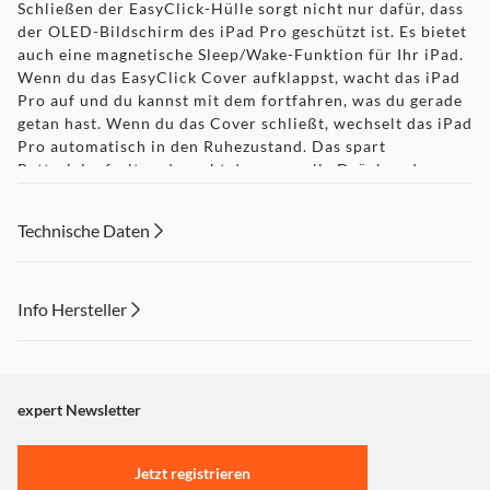
Schließen der EasyClick-Hülle sorgt nicht nur dafür, dass
der OLED-Bildschirm des iPad Pro geschützt ist. Es bietet
auch eine magnetische Sleep/Wake-Funktion für Ihr iPad.
Wenn du das EasyClick Cover aufklappst, wacht das iPad
Pro auf und du kannst mit dem fortfahren, was du gerade
getan hast. Wenn du das Cover schließt, wechselt das iPad
Pro automatisch in den Ruhezustand. Das spart
Batterielaufzeit und macht das manuelle Drücken der
Einschalttaste überflüssig. Finden Sie den perfekten
BlickwinkelIm Inneren des EasyClick eco befinden sich
Technische Daten
drei verschiedene, dezente Erhöhungen. So kannst du das
iPad Pro ganz einfach in die für dich ideale Position
bringen. Wählen Sie den perfekten Blickwinkel, um eine
Serie freihändig anzuschauen oder bequem einen
Info Hersteller
Videoanruf zu tätigen. Recycelter Kunststoff für ein
Dieser Inhalt wird aufgrund Ihrer Cookie Präferenzen nicht
nachhaltiges CoverWenn du das EasyClick Cover eco in
den Händen hältst, fühlt es sich angenehm und
angezeigt. Um diesen Inhalt anzuzeigen aktivieren Sie bitte
komfortabel an. Fast die gesamte Hülle besteht aus GRS-
"Marketing".
expert Newsletter
zertifiziertem, recyceltem Material. 7,5 recycelte PET-
Einstellungen anpassen
Flaschen wurden für die Herstellung dieses Bezuges
verwendet. Dieses Material erfüllt die höchsten
Jetzt registrieren