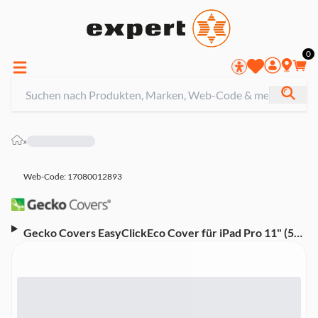
0
»
Web-Code: 17080012893
Gecko Covers EasyClickEco Cover für iPad Pro 11" (5
Gen.), Wake-up/Stand Funktion (55102) Tablet-Hülle