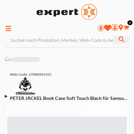
0
»
Web-Code: 17080001452
PETER JÄCKEL Book Case Soft Touch Black für Samsung
Tab A8 10.5" Tablet-Hülle (20040)