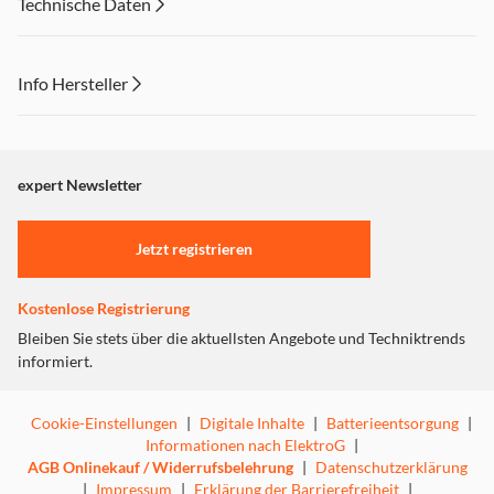
Technische Daten
Info Hersteller
Dieser Inhalt wird aufgrund Ihrer Cookie Präferenzen nicht
angezeigt. Um diesen Inhalt anzuzeigen aktivieren Sie bitte
"Marketing".
expert Newsletter
Einstellungen anpassen
Jetzt registrieren
Kostenlose Registrierung
Bleiben Sie stets über die aktuellsten Angebote und Techniktrends
informiert.
Cookie-Einstellungen
|
Digitale Inhalte
|
Batterieentsorgung
|
Informationen nach ElektroG
|
AGB Onlinekauf / Widerrufsbelehrung
|
Datenschutzerklärung
|
Impressum
|
Erklärung der Barrierefreiheit
|