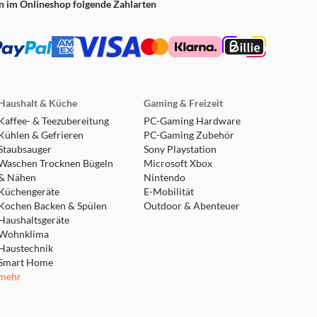
n im Onlineshop folgende Zahlarten
Haushalt & Küche
Gaming & Freizeit
Kaffee- & Teezubereitung
PC-Gaming Hardware
Kühlen & Gefrieren
PC-Gaming Zubehör
Staubsauger
Sony Playstation
Waschen Trocknen Bügeln
Microsoft Xbox
& Nähen
Nintendo
Küchengeräte
E-Mobilität
Kochen Backen & Spülen
Outdoor & Abenteuer
Haushaltsgeräte
Wohnklima
Haustechnik
Smart Home
mehr