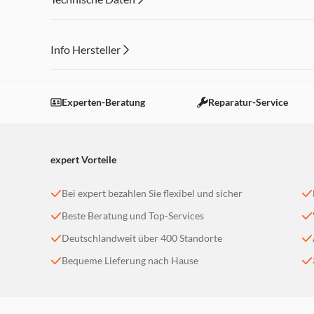
Info Hersteller
Dieser Inhalt wird aufgrund Ihrer Cookie Präferenzen
Einstellungen anpassen
Experten-Beratung
Reparatur-Service
expert Vorteile
Bei expert bezahlen Sie flexibel und sicher
Beste Beratung und Top-Services
Deutschlandweit über 400 Standorte
Bequeme Lieferung nach Hause