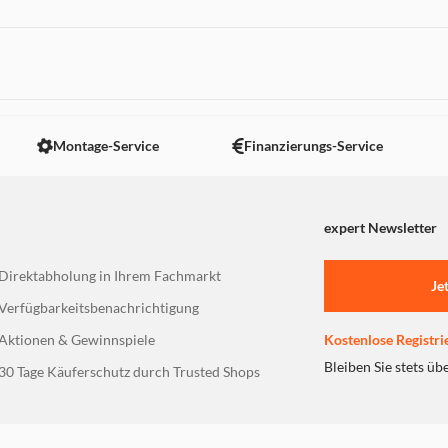
 nicht angezeigt. Um diesen Inhalt anzuzeigen aktivieren Sie bitte
Montage-Service
Finanzierungs-Service
expert Newsletter
Direktabholung in Ihrem Fachmarkt
Je
Verfügbarkeitsbenachrichtigung
Aktionen & Gewinnspiele
Kostenlose Registri
Bleiben Sie stets üb
30 Tage Käuferschutz durch Trusted Shops