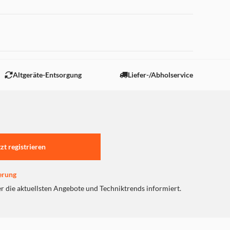
 "Marketing".
Altgeräte-Entsorgung
Liefer-/Abholservice
tzt registrieren
erung
er die aktuellsten Angebote und Techniktrends informiert.