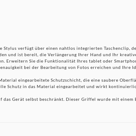
Clip
 Stylus verfügt über einen nahtlos integrierten Taschenclip, de
 und ist bereit, die Verlängerung Ihrer Hand und Ihr kreative
en. Erweitern Sie die Funktionalität Ihres tablet oder Smartpho
nauigkeit bei der Bearbeitung von Fotos erreichen und Ihre Id
Material eingearbeitete Schutzschicht, die eine saubere Oberflä
elle Schutz in das Material eingearbeitet und wirkt kontinuie
f das Gerät selbst beschränkt. Dieser Griffel wurde mit einem 