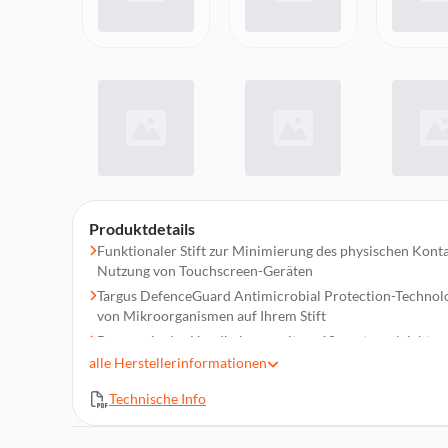
Produktdetails
Funktionaler Stift zur Minimierung des physischen Kont
Nutzung von Touchscreen-Geräten
Targus DefenceGuard Antimicrobial Protection-Technol
von Mikroorganismen auf Ihrem Stift
Bequem in der Handhabung, mit ca. 10 g extrem leicht u
ausbalanciert
alle
Herstellerinformationen
Vollständig kompatibel mit allen kapazitiven Touchscreen
Technische Info
Smartphones oder Laptops mit Touchscreen)
Verbessert Ihre Erfahrung mit Anwendungen zum Skizzie