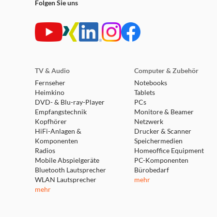
Folgen Sie uns
TV & Audio
Computer & Zubehör
Fernseher
Notebooks
Heimkino
Tablets
DVD- & Blu-ray-Player
PCs
Empfangstechnik
Monitore & Beamer
Kopfhörer
Netzwerk
HiFi-Anlagen &
Drucker & Scanner
Komponenten
Speichermedien
Radios
Homeoffice Equipment
Mobile Abspielgeräte
PC-Komponenten
Bluetooth Lautsprecher
Bürobedarf
WLAN Lautsprecher
mehr
mehr