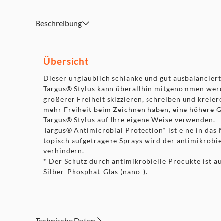
usw.
Elegantes, einteiliges Premium-Design mit integriertem 
Beschreibung
Übersicht
Dieser unglaublich schlanke und gut ausbalancierte
Targus® Stylus kann überallhin mitgenommen werden
größerer Freiheit skizzieren, schreiben und kreier
mehr Freiheit beim Zeichnen haben, eine höhere Ge
Targus® Stylus auf Ihre eigene Weise verwenden.
Targus® Antimicrobial Protection* ist eine in das 
topisch aufgetragene Sprays wird der antimikrobi
verhindern.
* Der Schutz durch antimikrobielle Produkte ist au
Silber-Phosphat-Glas (nano-).
Technische Daten