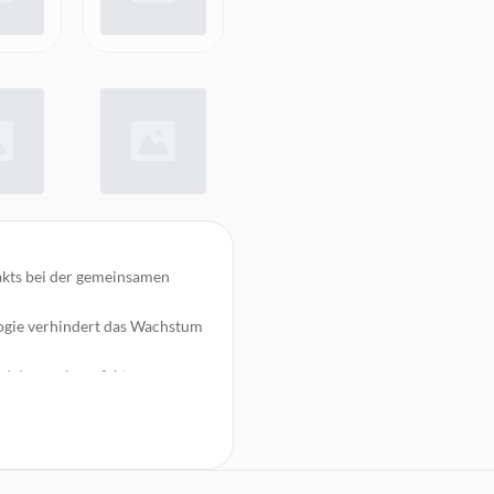
akts bei der gemeinsamen
ogie verhindert das Wachstum
nd dennoch perfekt
-Geräten (Tablets,
ren, Notieren, Fotobearbeiten