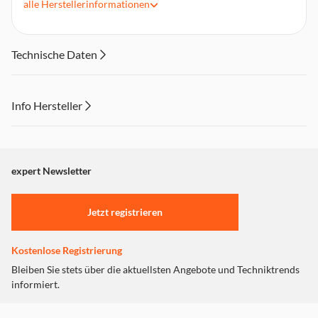
alle
Herstellerinformationen
Betriebssysteme: Windows 10, 8, 7, Mac OS X 10.4 oder
höher
Schiebemechanismus
Technische Daten
Info Hersteller
Dieser Inhalt wird aufgrund Ihrer Cookie Präferenzen nicht
angezeigt. Um diesen Inhalt anzuzeigen aktivieren Sie bitte
"Marketing".
expert Newsletter
Einstellungen anpassen
Jetzt registrieren
Kostenlose Registrierung
Bleiben Sie stets über die aktuellsten Angebote und Techniktrends
informiert.