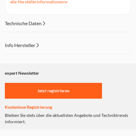
alle
Herstellerinformationen
Farbe: Anthrazit
Betriebssysteme: Microsoft Windows 8/8.1/10/11 MacOS
10.x und höher
Technische Daten
Info Hersteller
Dieser Inhalt wird aufgrund Ihrer Cookie Präferenzen nicht
angezeigt. Um diesen Inhalt anzuzeigen aktivieren Sie bitte
"Marketing".
expert Newsletter
Einstellungen anpassen
Jetzt registrieren
Kostenlose Registrierung
Bleiben Sie stets über die aktuellsten Angebote und Techniktrends
informiert.