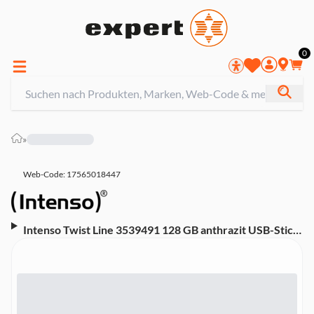
0
»
Web-Code: 17565018447
Intenso Twist Line 3539491 128 GB anthrazit USB-Stick
(USB Type-A, USB Type-C 3.2 Gen 1)