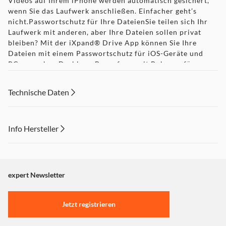
Videos auf Ihrem iPhone werden automatisch gesichert,
wenn Sie das Laufwerk anschließen. Einfacher geht’s
nicht.Passwortschutz für Ihre DateienSie teilen sich Ihr
Laufwerk mit anderen, aber Ihre Dateien sollen privat
bleiben? Mit der iXpand® Drive App können Sie Ihre
Dateien mit einem Passwortschutz für iOS-Geräte und
PCs versehen.Drehbare Bogenform mit Bohrung für
SchlüsselringDurch das stylishe drehbare Design sind die
Anschlüsse geschützt, wenn Sie das Laufwerk in einen
Technische Daten
Rucksack oder in die Hosentasche stecken. Sie können es
aber auch einfach als Schlüsselanhänger verwenden.
Info Hersteller
Dieser Inhalt wird aufgrund Ihrer Cookie Präferenzen nicht
angezeigt. Um diesen Inhalt anzuzeigen aktivieren Sie bitte
"Marketing".
expert Newsletter
Einstellungen anpassen
Jetzt registrieren