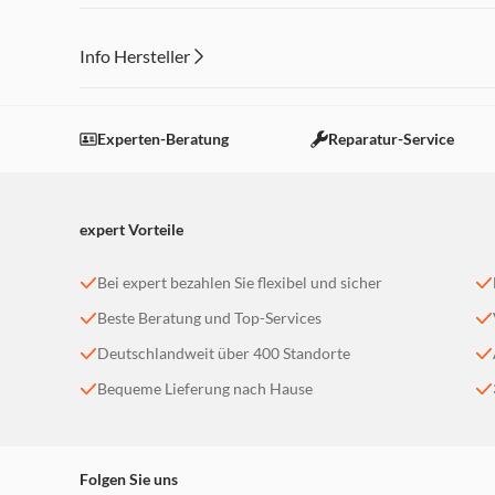
Info Hersteller
Dieser Inhalt wird aufgrund Ihrer Cookie Präferenzen
Einstellungen anpassen
Experten-Beratung
Reparatur-Service
expert Vorteile
Bei expert bezahlen Sie flexibel und sicher
Beste Beratung und Top-Services
Deutschlandweit über 400 Standorte
Bequeme Lieferung nach Hause
Folgen Sie uns