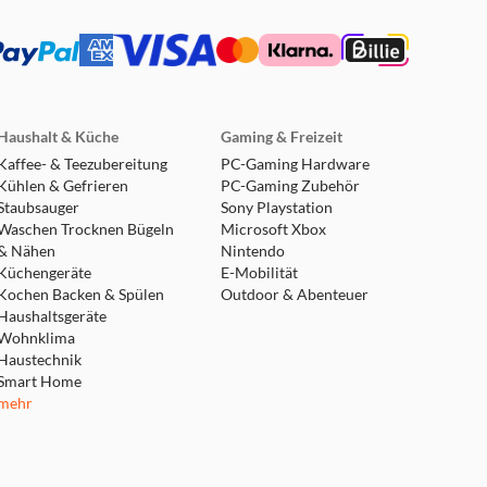
Haushalt & Küche
Gaming & Freizeit
Kaffee- & Teezubereitung
PC-Gaming Hardware
Kühlen & Gefrieren
PC-Gaming Zubehör
Staubsauger
Sony Playstation
Waschen Trocknen Bügeln
Microsoft Xbox
& Nähen
Nintendo
Küchengeräte
E-Mobilität
Kochen Backen & Spülen
Outdoor & Abenteuer
Haushaltsgeräte
Wohnklima
Haustechnik
Smart Home
mehr