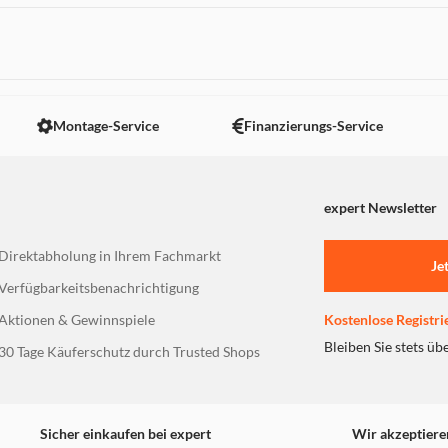
 nicht angezeigt. Um diesen Inhalt anzuzeigen aktivieren Sie bitte
Montage-Service
Finanzierungs-Service
expert Newsletter
Direktabholung in Ihrem Fachmarkt
Je
Verfügbarkeitsbenachrichtigung
Aktionen & Gewinnspiele
Kostenlose Registri
Bleiben Sie stets üb
30 Tage Käuferschutz durch Trusted Shops
Sicher einkaufen bei expert
Wir akzeptiere