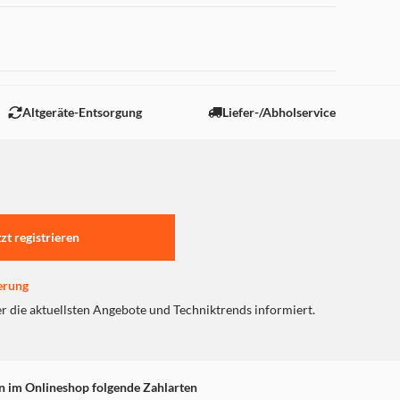
 "Marketing".
Altgeräte-Entsorgung
Liefer-/Abholservice
tzt registrieren
erung
er die aktuellsten Angebote und Techniktrends informiert.
n im Onlineshop folgende Zahlarten