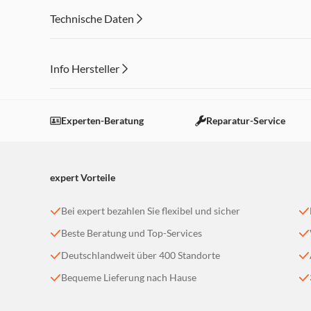
Technische Daten
Info Hersteller
Dieser Inhalt wird aufgrund Ihrer Cookie Präferenzen
Einstellungen anpassen
Experten-Beratung
Reparatur-Service
expert Vorteile
Bei expert bezahlen Sie flexibel und sicher
Beste Beratung und Top-Services
Deutschlandweit über 400 Standorte
Bequeme Lieferung nach Hause