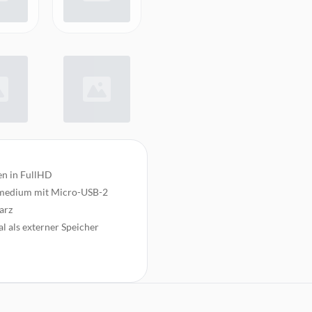
en in FullHD
ermedium mit Micro-USB-2
arz
l als externer Speicher
eibdaten