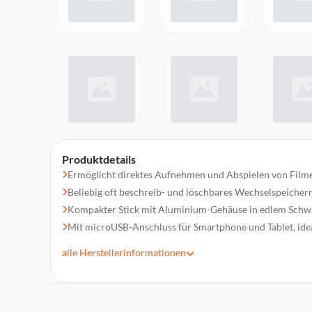
Produktdetails
Ermöglicht direktes Aufnehmen und Abspielen von Film
Beliebig oft beschreib- und löschbares Wechselspeich
Kompakter Stick mit Aluminium-Gehäuse in edlem Schw
Mit microUSB-Anschluss für Smartphone und Tablet, idea
USB-3.0-Super-Speed für noch schnellere Lese- und Schr
alle
Herstellerinformationen
Ultraschnelles Wechselspeichermedium