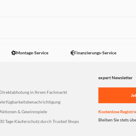
 nicht angezeigt. Um diesen Inhalt anzuzeigen aktivieren Sie bitte
Montage-Service
Finanzierungs-Service
expert Newsletter
Direktabholung in Ihrem Fachmarkt
Je
Verfügbarkeitsbenachrichtigung
Aktionen & Gewinnspiele
Kostenlose Registri
Bleiben Sie stets üb
30 Tage Käuferschutz durch Trusted Shops