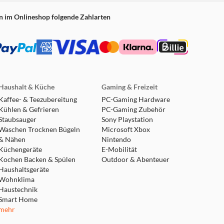
n im Onlineshop folgende Zahlarten
Haushalt & Küche
Gaming & Freizeit
Kaffee- & Teezubereitung
PC-Gaming Hardware
Kühlen & Gefrieren
PC-Gaming Zubehör
Staubsauger
Sony Playstation
Waschen Trocknen Bügeln
Microsoft Xbox
& Nähen
Nintendo
Küchengeräte
E-Mobilität
Kochen Backen & Spülen
Outdoor & Abenteuer
Haushaltsgeräte
Wohnklima
Haustechnik
Smart Home
mehr