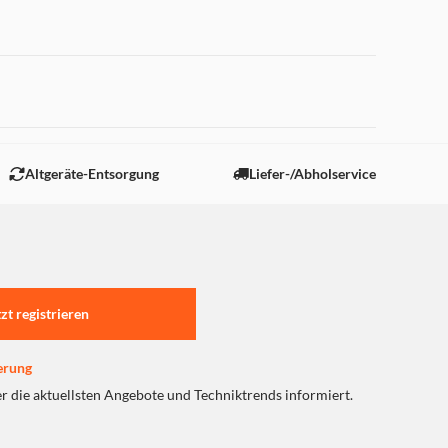
 "Marketing".
Altgeräte-Entsorgung
Liefer-/Abholservice
tzt registrieren
erung
er die aktuellsten Angebote und Techniktrends informiert.