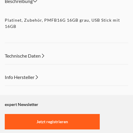
Beschreibung
Platinet, Zubehör, PMFB16G 16GB grau, USB Stick mit
16GB
Technische Daten
Info Hersteller
Dieser Inhalt wird aufgrund Ihrer Cookie Präferenzen nicht
angezeigt. Um diesen Inhalt anzuzeigen aktivieren Sie bitte
"Marketing".
expert Newsletter
Einstellungen anpassen
Jetzt registrieren