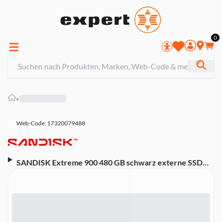
0
»
Web-Code: 17320079488
SANDISK Extreme 900 480 GB schwarz externe SSD
Festplatte (USB 3.1 Type-A, USB 3.1 Type-C)