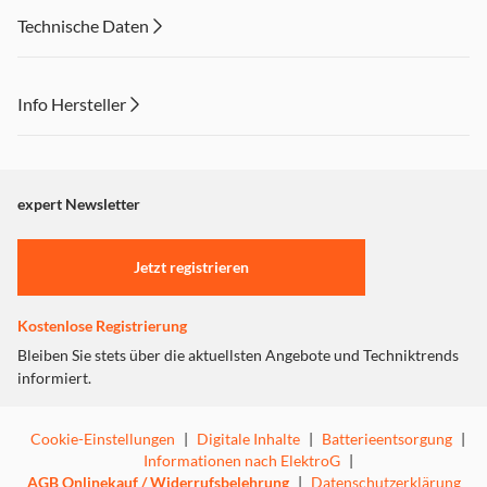
Technische Daten
Info Hersteller
Dieser Inhalt wird aufgrund Ihrer Cookie Präferenzen nicht
angezeigt. Um diesen Inhalt anzuzeigen aktivieren Sie bitte
"Marketing".
expert Newsletter
Einstellungen anpassen
Jetzt registrieren
Kostenlose Registrierung
Bleiben Sie stets über die aktuellsten Angebote und Techniktrends
informiert.
Cookie-Einstellungen
|
Digitale Inhalte
|
Batterieentsorgung
|
Informationen nach ElektroG
|
AGB Onlinekauf / Widerrufsbelehrung
|
Datenschutzerklärung