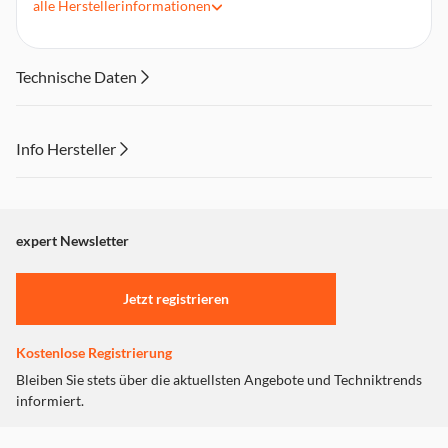
alle
Herstellerinformationen
Wasserbeständigkeit: Regen
beschränkte 2-Jahres-Garantie
Farbe: Orange
Technische Daten
Info Hersteller
Dieser Inhalt wird aufgrund Ihrer Cookie Präferenzen nicht
angezeigt. Um diesen Inhalt anzuzeigen aktivieren Sie bitte
"Marketing".
expert Newsletter
Einstellungen anpassen
Jetzt registrieren
Kostenlose Registrierung
Bleiben Sie stets über die aktuellsten Angebote und Techniktrends
informiert.