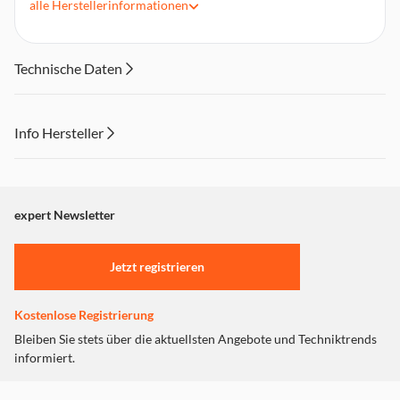
alle
Herstellerinformationen
Verschlüsselung sensibler Daten
Metadatenbereinigung für mehr Datenschutz
Blockierung von unerwünschten Webseiten-
Technische Daten
Benachrichtigungen
Unbegrenztes VPN
Info Hersteller
Dieser Inhalt wird aufgrund Ihrer Cookie Präferenzen nicht
angezeigt. Um diesen Inhalt anzuzeigen aktivieren Sie bitte
"Marketing".
expert Newsletter
Einstellungen anpassen
Jetzt registrieren
Kostenlose Registrierung
Bleiben Sie stets über die aktuellsten Angebote und Techniktrends
informiert.