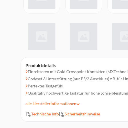
Produktdetails
Einzeltasten mit Gold Crosspoint Kontakten (MXTechnol
Codeset 3 Unterstützung (nur PS/2 Anschluss) z.B. für U
Perfektes Tastgefühl
Qualitativ hochwertige Tastatur für hohe Schreibleistu
Sehr hohe Lebensdauer der Einzeltasten
alle
Herstellerinformationen
Tastenanzahl: 105
Technische Info
Sicherheitshinweise
Produktfarbe: Grau
Abmessungen (BxTxH): 405 x 180 x 44 mm