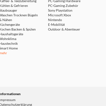
Kaffee- & Teezubereitung
PC-Gaming Hardware
Kühlen & Gefrieren
PC-Gaming Zubehör
Staubsauger
Sony Playstation
Waschen Trocknen Bügeln
Microsoft Xbox
& Nähen
Nintendo
Küchengeräte
E-Mobilität
Kochen Backen & Spülen
Outdoor & Abenteuer
Haushaltsgeräte
Wohnklima
Haustechnik
Smart Home
mehr
Informationen
Impressum
Datenschutzerklärung