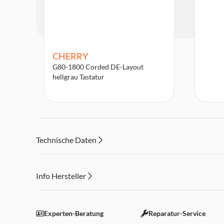
CHERRY
G80-1800 Corded DE-Layout
hellgrau Tastatur
Technische Daten
Info Hersteller
Dieser Inhalt wird aufgrund Ihrer Cookie Präferenzen
Einstellungen anpassen
Experten-Beratung
Reparatur-Service