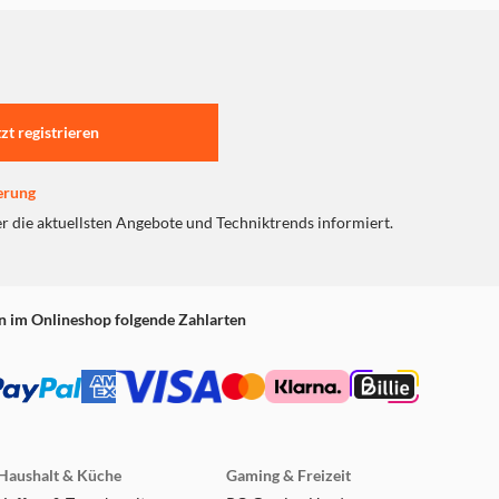
tzt registrieren
erung
er die aktuellsten Angebote und Techniktrends informiert.
n im Onlineshop folgende Zahlarten
Haushalt & Küche
Gaming & Freizeit