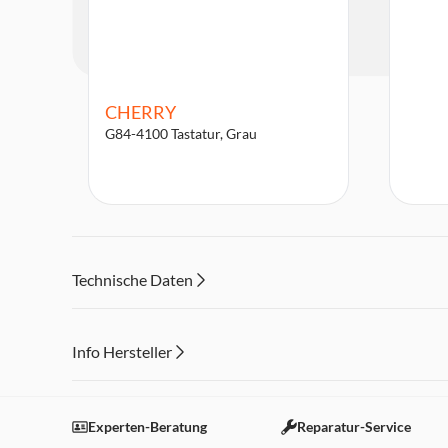
CHERRY
G84-4100 Tastatur, Grau
Technische Daten
Info Hersteller
Dieser Inhalt wird aufgrund Ihrer Cookie Präferenzen
Einstellungen anpassen
Experten-Beratung
Reparatur-Service