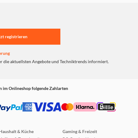
tzt registrieren
erung
er die aktuellsten Angebote und Techniktrends informiert.
n im Onlineshop folgende Zahlarten
Haushalt & Küche
Gaming & Freizeit