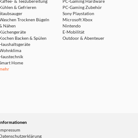
Kaffee- & Teezubereitung
PC-Gaming Hardware
Kühlen & Gefrieren
PC-Gaming Zubehör
Staubsauger
Sony Playstation
Waschen Trocknen Bügeln
Microsoft Xbox
& Nähen
Nintendo
Küchengeräte
E-Mobilität
Kochen Backen & Spülen
Outdoor & Abenteuer
Haushaltsgeräte
Wohnklima
Haustechnik
Smart Home
mehr
Informationen
Impressum
Datenschutzerklärung