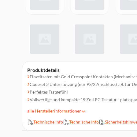
Produktdetails
Einzeltasten mit Gold Crosspoint Kontakten (Mechanisc
Codeset 3 Unterstützung (nur PS/2 Anschluss) z.B. für U
Perfektes Tastgefühl
Vollwertige und kompakte 19 Zoll PC-Tastatur - platzsp
Qualitativ hochwertige Tastatur für hohe Schreibleistu
alle
Herstellerinformationen
Sehr hohe Lebensdauer der Einzeltasten
Technische Info
Technische Info
Sicherheitshinwe
ABS-Tastenkappe