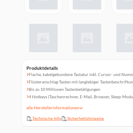
Produktdetails
Flache, kabelgebundene Tastatur inkl. Cursor- und Num
Flüsteranschlag-Tasten mit langlebiger Tastenbeschriftu
Bis zu 10 Millionen Tastenbetätigungen
4 Hotkeys (Taschenrechner, E-Mail, Browser, Sleep-Modu
Plug & Play über USB-Anschluss
alle
Herstellerinformationen
3 blau leuchtende Status-LEDs
Technische Info
Sicherheitshinweise
Optimiert für professionelle Anforderungen im Office-B
Ausgezeichnet mit dem Blauen Engel