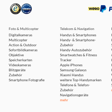
Foto & Multicopter
Telekom & Navigation
Digitalkameras
Handys & Smartphones
Multicopter
Handy- & Smartphone-
Action & Outdoor
Zubehör
Sofortbildkameras
Handy-Autozubehör
Objektive
Smartwatches & Fitness
Speicherkarten
Tracker
Videokameras
Apple iPhones
Blitzgeräte
Samsung Galaxys
Zubehör
Xiaomi Handys
Smartphone Fotografie
weitere Top-Handymarken
Telefone & Telefon-
Zubehör
Navigationsgeräte
mehr