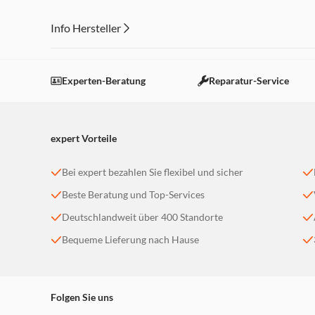
Info Hersteller
Dieser Inhalt wird aufgrund Ihrer Cookie Präferenzen
Einstellungen anpassen
Experten-Beratung
Reparatur-Service
expert Vorteile
Bei expert bezahlen Sie flexibel und sicher
Beste Beratung und Top-Services
Deutschlandweit über 400 Standorte
Bequeme Lieferung nach Hause
Folgen Sie uns