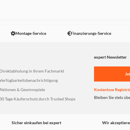
 nicht angezeigt. Um diesen Inhalt anzuzeigen aktivieren Sie bitte
Montage-Service
Finanzierungs-Service
expert Newsletter
Direktabholung in Ihrem Fachmarkt
Je
Verfügbarkeitsbenachrichtigung
Aktionen & Gewinnspiele
Kostenlose Registri
Bleiben Sie stets üb
30 Tage Käuferschutz durch Trusted Shops
Sicher einkaufen bei expert
Wir akzeptiere