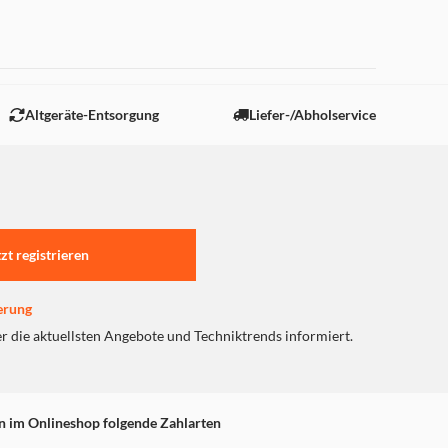
 "Marketing".
Altgeräte-Entsorgung
Liefer-/Abholservice
tzt registrieren
erung
er die aktuellsten Angebote und Techniktrends informiert.
n im Onlineshop folgende Zahlarten