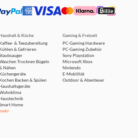
Haushalt & Küche
Gaming & Freizeit
Kaffee- & Teezubereitung
PC-Gaming Hardware
Kühlen & Gefrieren
PC-Gaming Zubehör
Staubsauger
Sony Playstation
Waschen Trocknen Bügeln
Microsoft Xbox
& Nähen
Nintendo
Küchengeräte
E-Mobilität
Kochen Backen & Spülen
Outdoor & Abenteuer
Haushaltsgeräte
Wohnklima
Haustechnik
Smart Home
mehr