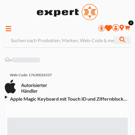
0
»
Web-Code: 17630026537
Apple Magic Keyboard mit Touch ID und Ziffern­block
für Mac Modelle mit Apple Chip (USB-C), Englisch
(MXK73LB/A, Bluetooth, USB-C)