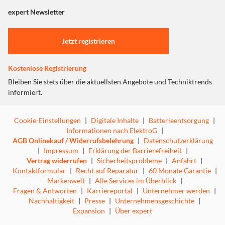
Lieferumfang
"Marketing".
expert Newsletter
Einstellungen anpassen
Magic Keyboard mit Touch ID und Ziffernblock
Jetzt registrieren
USB‑C Ladekabel
Kostenlose Registrierung
Bleiben Sie stets über die aktuellsten Angebote und Techniktrends
informiert.
Technische Daten
Cookie-Einstellungen
|
Digitale Inhalte
|
Batterieentsorgung
|
Abmessungen und Gewicht
Informationen nach ElektroG
|
AGB Onlinekauf / Widerrufsbelehrung
|
Datenschutzerklärung
Höhe: 0,41 bis 1,09 cm
|
Impressum
|
Erklärung der Barrierefreiheit
|
Breite: 41,87 cm
Vertrag widerrufen
|
Sicherheitsprobleme
|
Anfahrt
|
Tiefe: 11,49 cm
Kontaktformular
|
Recht auf Reparatur
|
60 Monate Garantie
|
Gewicht: 0,369 kg
Markenwelt
|
Alle Services im Überblick
|
Allgemein
Fragen & Antworten
|
Karriereportal
|
Unternehmer werden
|
Nachhaltigkeit
|
Presse
|
Unternehmensgeschichte
|
Multimediatasten
Expansion
|
Über expert
Konnektivität und Erweiterung