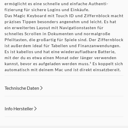
ermöglicht es eine schnelle und einfache Authenti­
fizierung für sichere Logins und Einkäufe.
Das Magic Keyboard mit Touch ID und Ziffernblock macht
präzises Tippen besonders angenehm und leicht. Es hat
ein erweitertes Layout mit Navigations­tasten für
schnelles Scrollen in Dokumenten und normal­große
Pfeiltasten, die großartig für Spiele sind. Der Ziffernblock
ist außerdem ideal für Tabellen und Finanz­anwendungen.
Es ist kabellos und hat eine wieder­aufladbare Batterie,
mit der du es etwa einen Monat oder länger verwenden
kannst, bevor es aufgeladen werden muss.¹ Es koppelt sich
automatisch mit deinem Mac und ist direkt einsatzbereit.
Die Magic Mouse hat einen USB‑C Anschluss und kommt
mit einem gewebten USB‑C Ladekabel, das du zum Laden
und Koppeln über einen USB‑C Anschluss mit dem Mac
Technische Daten
verbinden kannst. So lassen sich alle deine Lieblingsgeräte
mit nur einem Kabel laden.
Info Hersteller
Dieser Inhalt wird aufgrund Ihrer Cookie Präferenzen nicht
angezeigt. Um diesen Inhalt anzuzeigen aktivieren Sie bitte