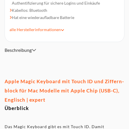
Authenti­fizierung für sichere Logins und Einkäufe
Kabellos: Bluetooth
Hat eine wieder­aufladbare Batterie
Akkulaufzeit von ca. 1 Monat
alle
Herstellerinformationen
Koppelt sich automatisch mit deinem Mac und ist direkt
einsatzbereit
Produktfarbe: Weiß
Beschreibung
Abmessungen (BxTxH): 418,7 x 114,9 x 10,9 mm
Apple Magic Keyboard mit Touch ID und Ziffern­
block für Mac Modelle mit Apple Chip (USB-C),
Englisch | expert
Überblick
Das Magic Keyboard gibt es mit Touch ID. Damit