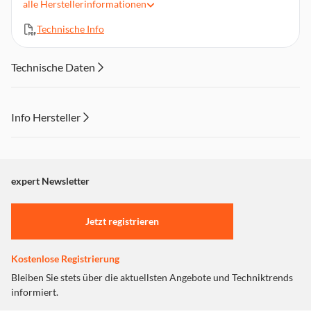
alle
Herstellerinformationen
Technische Info
Technische Daten
Info Hersteller
Dieser Inhalt wird aufgrund Ihrer Cookie Präferenzen nicht
angezeigt. Um diesen Inhalt anzuzeigen aktivieren Sie bitte
"Marketing".
expert Newsletter
Einstellungen anpassen
Jetzt registrieren
Kostenlose Registrierung
Bleiben Sie stets über die aktuellsten Angebote und Techniktrends
informiert.