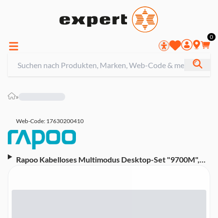
0
»
Web-Code: 17630200410
Rapoo Kabelloses Multimodus Desktop-Set "9700M",
DE-Layout, Dunkelgrau (00217383)