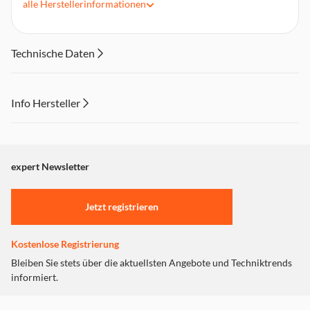
alle
Herstellerinformationen
Umweltfreundlicher Akku
Technische Daten
Info Hersteller
Dieser Inhalt wird aufgrund Ihrer Cookie Präferenzen nicht
angezeigt. Um diesen Inhalt anzuzeigen aktivieren Sie bitte
"Marketing".
expert Newsletter
Einstellungen anpassen
Jetzt registrieren
Kostenlose Registrierung
Bleiben Sie stets über die aktuellsten Angebote und Techniktrends
informiert.