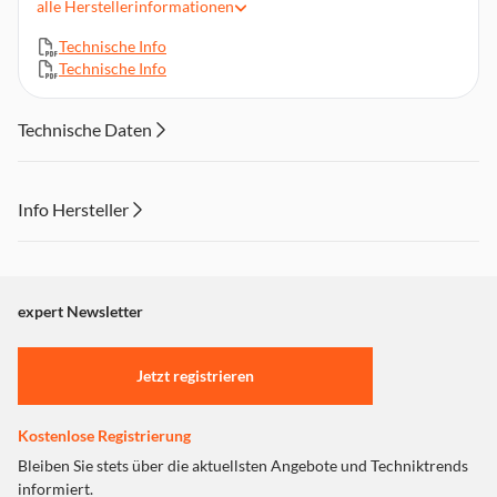
polybromierten Diphenylether
alle
Herstellerinformationen
WetEx® verfügt über eine Mindestlebensdauer von 10 Mio.
Technische Info
Tastendrücken unter Normalbedingungen
Technische Info
Bei der Entsorgung entsteht kein polybromiertes
Dibenzodioxin oder Dibenzofuran
Technische Daten
Info Hersteller
Dieser Inhalt wird aufgrund Ihrer Cookie Präferenzen nicht
angezeigt. Um diesen Inhalt anzuzeigen aktivieren Sie bitte
"Marketing".
expert Newsletter
Einstellungen anpassen
Jetzt registrieren
Kostenlose Registrierung
Bleiben Sie stets über die aktuellsten Angebote und Techniktrends
informiert.