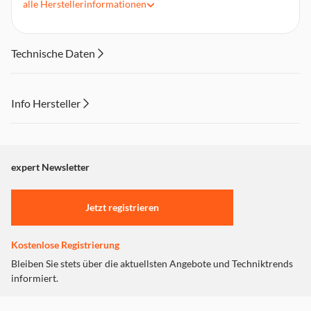
alle
Herstellerinformationen
Durch den feinen Sprühstrahl können auch schwer
zugängliche Stellen erreicht werden
Lieferumfang:. 1 Kontaktreiniger
Technische Daten
Info Hersteller
Dieser Inhalt wird aufgrund Ihrer Cookie Präferenzen nicht
angezeigt. Um diesen Inhalt anzuzeigen aktivieren Sie bitte
"Marketing".
expert Newsletter
Einstellungen anpassen
Jetzt registrieren
Kostenlose Registrierung
Bleiben Sie stets über die aktuellsten Angebote und Techniktrends
informiert.