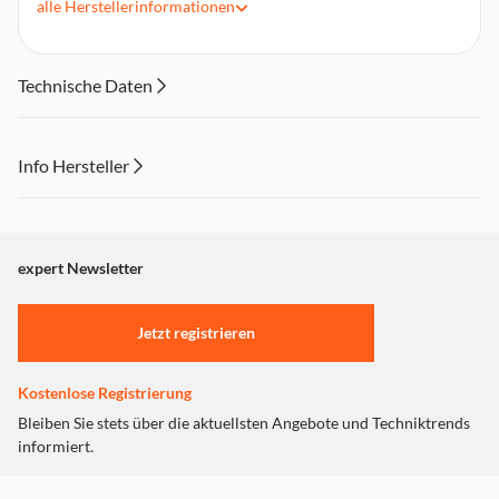
alle
Herstellerinformationen
Gaming-Mauspad
Waschbar
Farbe: Mehrfarbig
Technische Daten
Info Hersteller
Dieser Inhalt wird aufgrund Ihrer Cookie Präferenzen nicht
angezeigt. Um diesen Inhalt anzuzeigen aktivieren Sie bitte
"Marketing".
expert Newsletter
Einstellungen anpassen
Jetzt registrieren
Kostenlose Registrierung
Bleiben Sie stets über die aktuellsten Angebote und Techniktrends
informiert.