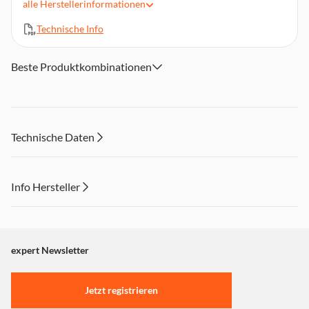
alle
Herstellerinformationen
Technische Info
Beste Produktkombinationen
Technische Daten
Info Hersteller
Dieser Inhalt wird aufgrund Ihrer Cookie Präferenzen nicht
angezeigt. Um diesen Inhalt anzuzeigen aktivieren Sie bitte
"Marketing".
expert Newsletter
Einstellungen anpassen
Jetzt registrieren