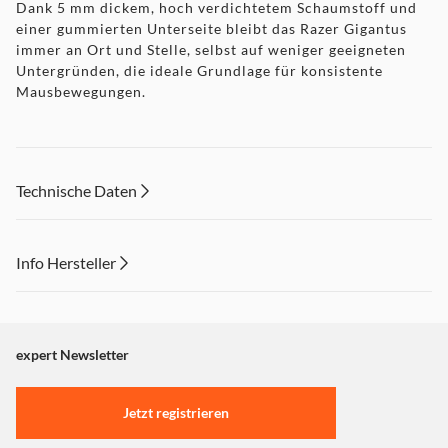
Dank 5 mm dickem, hoch verdichtetem Schaumstoff und
einer gummierten Unterseite bleibt das Razer Gigantus
immer an Ort und Stelle, selbst auf weniger geeigneten
Untergründen, die ideale Grundlage für konsistente
Mausbewegungen.
Technische Daten
Info Hersteller
Dieser Inhalt wird aufgrund Ihrer Cookie Präferenzen nicht
angezeigt. Um diesen Inhalt anzuzeigen aktivieren Sie bitte
"Marketing".
expert Newsletter
Einstellungen anpassen
Jetzt registrieren