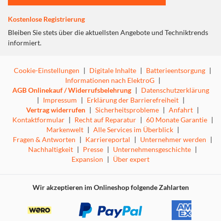
Für ein immersives Gaming-Erlebnis
Kostenlose Registrierung
Dank 19 Beleuchtungszonen wird jede Seite hell
ausgeleuchtet, um dir Gaming-Immersion in einer völlig
Bleiben Sie stets über die aktuellsten Angebote und Techniktrends
neuen Dimension zu bieten, vor allem wenn Ereignisse im
informiert.
Spiel wie Frags, Countdowns und Gesundheitsänderungen
per Beleuchtung signalisiert werden.
Cookie-Einstellungen
|
Digitale Inhalte
|
Batterieentsorgung
|
Informationen nach ElektroG
|
AGB Onlinekauf / Widerrufsbelehrung
|
Datenschutzerklärung
Optimierte Oberflächenbeschichtung
|
Impressum
|
Erklärung der Barrierefreiheit
|
Für schnelle und kontrollierte Spielstile
Vertrag widerrufen
|
Sicherheitsprobleme
|
Anfahrt
|
Kontaktformular
|
Recht auf Reparatur
|
60 Monate Garantie
|
Entwickelt und getestet von E-Sport-Athleten vom Team
Markenwelt
|
Alle Services im Überblick
|
Razer, damit du genau den Bewegungswiderstand hast,
Fragen & Antworten
|
Karriereportal
|
Unternehmer werden
|
den du für die absolute Kontrolle des Spielgeschehens
Nachhaltigkeit
|
Presse
|
Unternehmensgeschichte
|
brauchst.
Expansion
|
Über expert
Ultra dünn mit rutschfester Unterseite
Wir akzeptieren im Onlineshop folgende Zahlarten
Für sicheres, ungehindertes Gameplay
Das Razer Firefly V2 ist nur 3 mm dünn, so dass dein