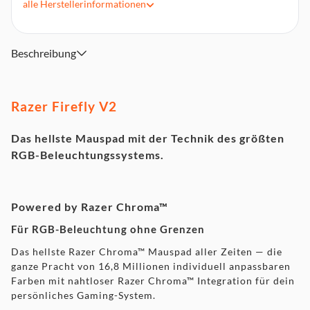
Bewegungswiderstand
alle
Herstellerinformationen
Rundum-Beleuchtung für ein immersives Gaming-Erlebnis
Optimierte Oberflächen-Beschichtung für schnelle und
kontrollierte Spielstile
Beschreibung
Abmessungen: 355 mm x 255 mm x 3 mm
Razer Firefly V2
Das hellste Mauspad mit der Technik des größten
RGB-Beleuchtungssystems.
Powered by Razer Chroma™
Für RGB-Beleuchtung ohne Grenzen
Das hellste Razer Chroma™ Mauspad aller Zeiten — die
ganze Pracht von 16,8 Millionen individuell anpassbaren
Farben mit nahtloser Razer Chroma™ Integration für dein
persönliches Gaming-System.