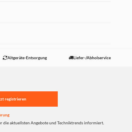
 "Marketing".
Altgeräte-Entsorgung
Liefer-/Abholservice
tzt registrieren
erung
er die aktuellsten Angebote und Techniktrends informiert.