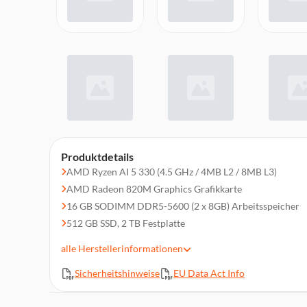
Produktdetails
AMD Ryzen AI 5 330 (4.5 GHz / 4MB L2 / 8MB L3)
AMD Radeon 820M Graphics Grafikkarte
16 GB SODIMM DDR5-5600 (2 x 8GB) Arbeitsspeicher
512 GB SSD, 2 TB Festplatte
Ohne Laufwerk
alle
Herstellerinformationen
1x Ethernet (RJ-45), Wi-Fi 7, 802.11be 2x2, Bluetooth 5.4
Sicherheitshinweise
EU Data Act Info
Anschlüsse (Hinten): 2x USB 2.0 Typ-A, 2x USB 3.2 Gen 1
DisplayPort 1.4a, 1x Ethernet (RJ-45), 1x audio-out (3.5
Anschlüsse (Vorderseite): 1x USB 3.2 Gen 1 Typ-C, 2x US