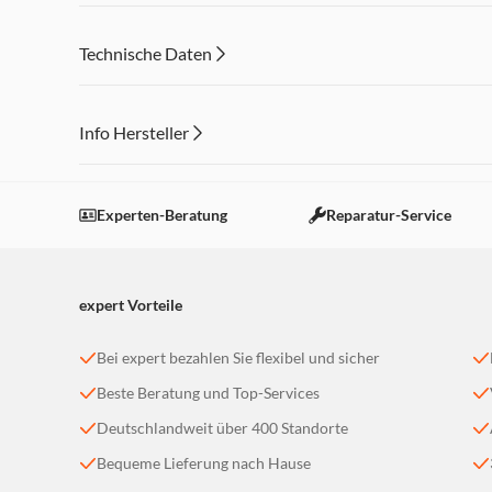
Technische Daten
Info Hersteller
Dieser Inhalt wird aufgrund Ihrer Cookie Präferenzen
Einstellungen anpassen
Experten-Beratung
Reparatur-Service
expert Vorteile
Bei expert bezahlen Sie flexibel und sicher
Beste Beratung und Top-Services
Deutschlandweit über 400 Standorte
Bequeme Lieferung nach Hause