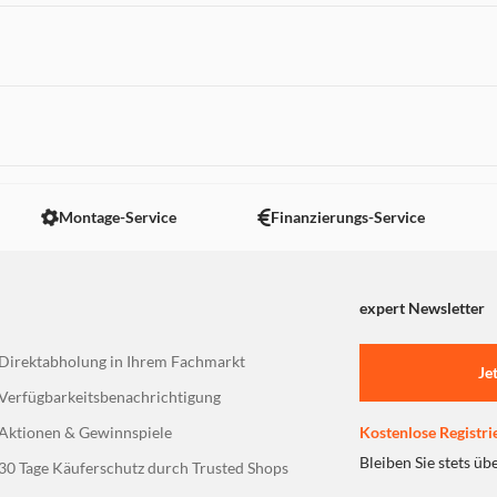
 nicht angezeigt. Um diesen Inhalt anzuzeigen aktivieren Sie bitte
Montage-Service
Finanzierungs-Service
expert Newsletter
Direktabholung in Ihrem Fachmarkt
Je
Verfügbarkeitsbenachrichtigung
Aktionen & Gewinnspiele
Kostenlose Registri
Bleiben Sie stets üb
30 Tage Käuferschutz durch Trusted Shops