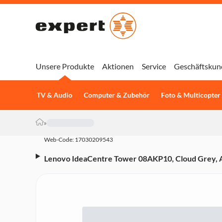
Unsere Produkte
Aktionen
Service
Geschäftskun
TV & Audio
Computer & Zubehör
Foto & Multicopter
»
Web-Code: 17030209543
Lenovo IdeaCentre Tower 08AKP10, Cloud Grey, A
512 GB, AMD Radeon 820M Graphics Desktop-PC