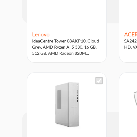
Lenovo
ACE
IdeaCentre Tower 08AKP10, Cloud
SA242Y
Grey, AMD Ryzen AI 5 330, 16 GB,
HD, VA
512 GB, AMD Radeon 820M
Graphics Desktop-PC