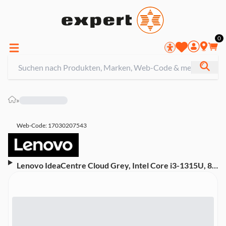
0
»
Web-Code: 17030207543
Lenovo IdeaCentre Cloud Grey, Intel Core i3-1315U, 8
GB DDR5, 512 GB SSD, Intel UHD Graphics Desktop-PC
(90XW009JGF)