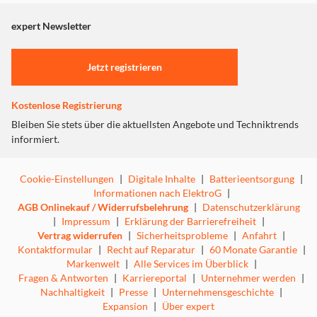
angezeigt. Um diesen Inhalt anzuzeigen aktivieren Sie bitte
"Marketing".
expert Newsletter
Einstellungen anpassen
Jetzt registrieren
Kostenlose Registrierung
Bleiben Sie stets über die aktuellsten Angebote und Techniktrends
informiert.
Cookie-Einstellungen
|
Digitale Inhalte
|
Batterieentsorgung
|
Informationen nach ElektroG
|
AGB Onlinekauf / Widerrufsbelehrung
|
Datenschutzerklärung
|
Impressum
|
Erklärung der Barrierefreiheit
|
Vertrag widerrufen
|
Sicherheitsprobleme
|
Anfahrt
|
Kontaktformular
|
Recht auf Reparatur
|
60 Monate Garantie
|
Markenwelt
|
Alle Services im Überblick
|
Fragen & Antworten
|
Karriereportal
|
Unternehmer werden
|
Nachhaltigkeit
|
Presse
|
Unternehmensgeschichte
|
Expansion
|
Über expert