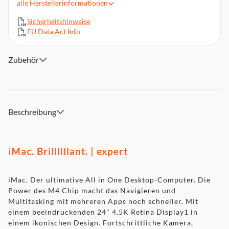
alle
Herstellerinformationen
Du liebst dein iPhone? Du wirst den Mac lieben.
Sicherheitshinweise
Verbinde alles
EU Data Act Info
Datenschutz und Sicherheit sind direkt mit eingebaut
Zubehör
Beschreibung
iMac. Brillllllant. | expert
iMac. Der ultimative All in One Desktop-Computer. Die
Power des M4 Chip macht das Navigieren und
Multitasking mit mehreren Apps noch schneller. Mit
einem beeindruckenden 24" 4.5K Retina Display1 in
einem ikonischen Design. Fortschrittliche Kamera,