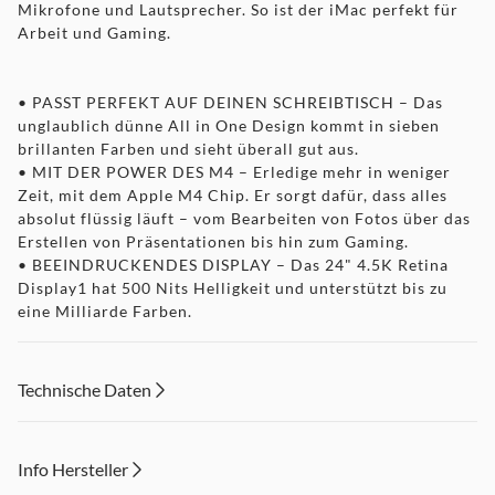
Mikrofone und Lautsprecher. So ist der iMac perfekt für
Arbeit und Gaming.
• PASST PERFEKT AUF DEINEN SCHREIBTISCH – Das
unglaublich dünne All in One Design kommt in sieben
brillanten Farben und sieht überall gut aus.
• MIT DER POWER DES M4 – Erledige mehr in weniger
Zeit, mit dem Apple M4 Chip. Er sorgt dafür, dass alles
absolut flüssig läuft – vom Bearbeiten von Fotos über das
Erstellen von Präsentationen bis hin zum Gaming.
• BEEINDRUCKENDES DISPLAY – Das 24" 4.5K Retina
Display1 hat 500 Nits Helligkeit und unterstützt bis zu
eine Milliarde Farben.
• FORTSCHRITTLICH BEI KAMERA UND SOUND – Mit
einer 12MP Center Stage Kamera, drei Mikrofonen in
Studioqualität und sechs Lautsprechern mit 3D Audio
Technische Daten
bleibst du immer in der Bildmitte und klingst großartig.
• SUPERSCHNELLE APPS DANK APPLE CHIPS2 – Alle
deine wichtigsten Apps, inklusive Microsoft Excel, Adobe
Info Hersteller
Photoshop und Zoom, laufen auf macOS blitzschnell.